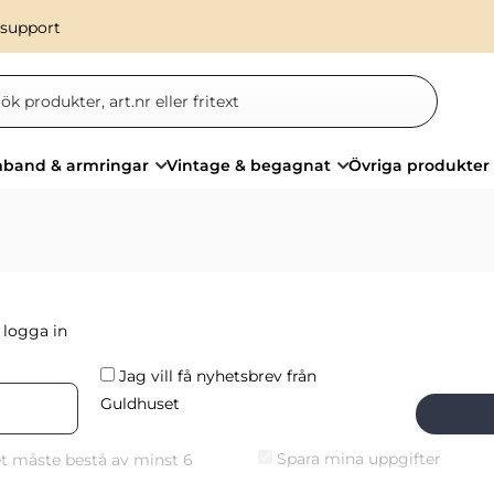
 support
band & armringar
Vintage & begagnat
Övriga produkter
d
logga in
Jag vill få nyhetsbrev från
Guldhuset
Spara mina uppgifter
t måste bestå av minst 6