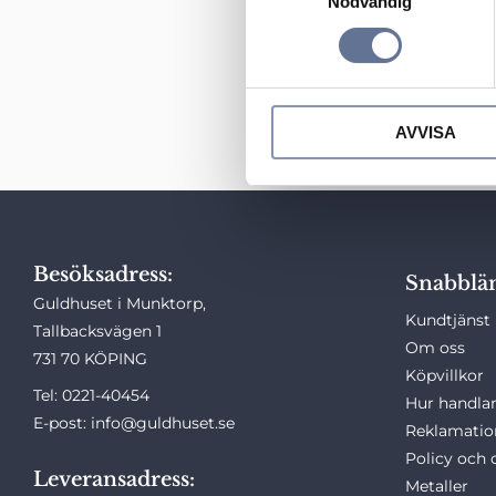
Nödvändig
a
m
Leverera till annan adress
t
y
c
Dina personuppgifter behandlas i e
AVVISA
k
e
s
v
a
l
Besöksadress:
Snabblä
Guldhuset i Munktorp,
Kundtjänst
Tallbacksvägen 1
Om oss
731 70 KÖPING
Köpvillkor
Tel: 0221-40454
Hur handlar
E-post: info@guldhuset.se
Reklamatio
Policy och 
Leveransadress:
Metaller