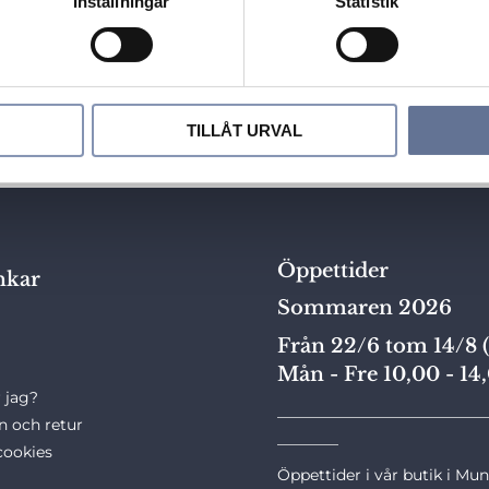
Inställningar
Statistik
Spara kunduppgifter
integritetspolicy
nlighet med vår
.
TILLÅT URVAL
Öppettider
nkar
Sommaren 2026
Från 22/6 tom 14/8 (
Mån - Fre 10,00 - 14
 jag?
___________________________
n och retur
________
cookies
Öppettider i vår butik i Mu