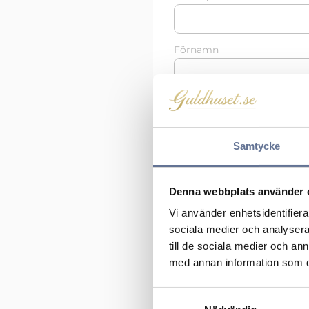
Förnamn
Adress
Samtycke
Postnummer
Denna webbplats använder 
Land
Vi använder enhetsidentifierar
sociala medier och analysera 
till de sociala medier och a
med annan information som du 
Telefonnummer
S