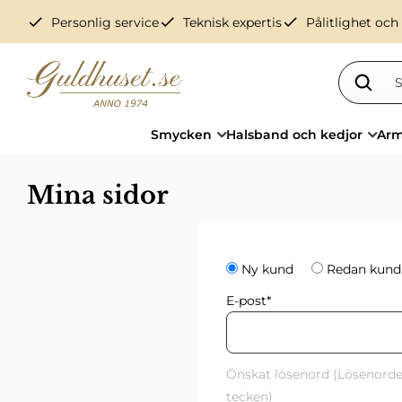
check
check
check
Personlig service
Teknisk expertis
Pålitlighet och
Smycken
Halsband och kedjor
Arm
Mina sidor
Ny kund
Redan kun
E-post
*
Önskat lösenord (Lösenorde
tecken)