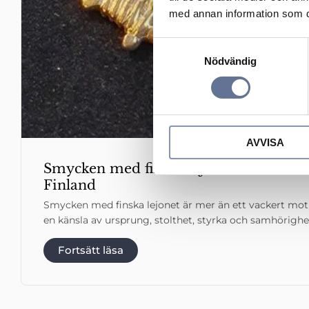
med annan information som du 
S
Nödvändig
a
m
t
y
c
AVVISA
k
e
Smycken med finska lejonet – en stark
s
Finland
v
Smycken med finska lejonet är mer än ett vackert mot
a
en känsla av ursprung, stolthet, styrka och samhörighe
l