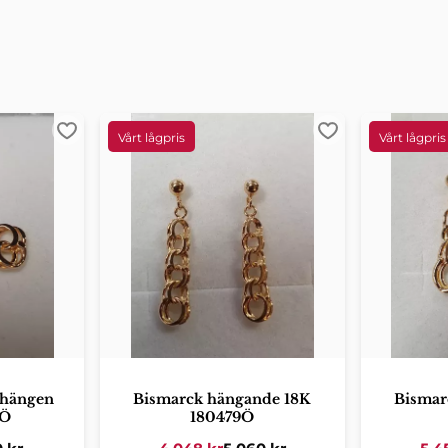
Lägg till i favoriter
Lägg till i favori
rhängen
Bismarck hängande 18K
Bismar
0Ö
180479Ö