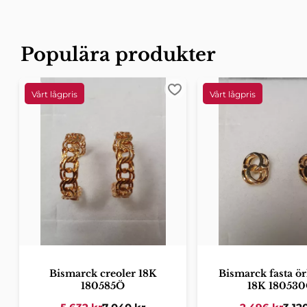
Populära produkter
Lägg till i favoriter
Bismarck creoler 18K
Bismarck fasta ö
180585Ö
18K 18053