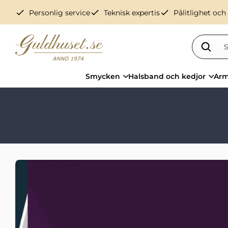
check
check
check
Personlig service
Teknisk expertis
Pålitlighet och
Smycken
Halsband och kedjor
Arm