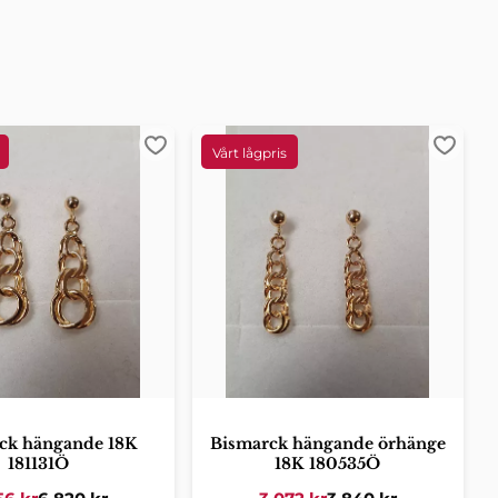
ter
Lägg till i favoriter
Lägg ti
ck hängande 18K
Bismarck hängande örhänge
181131Ö
18K 180535Ö