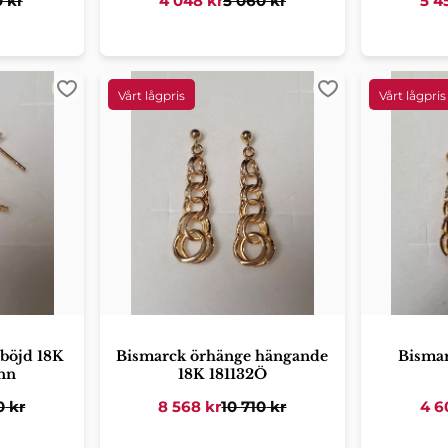
0
kr
4 048
kr
5 060
kr
5 4
Lägg till i favoriter
Lägg till i favori
böjd 18K
Bismarck örhänge hängande
Bisma
nn
18K 181132Ö
0
kr
8 568
kr
10 710
kr
4 6