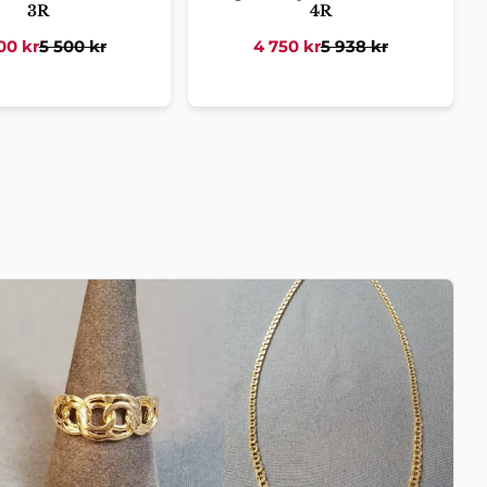
3R
4R
00
kr
5 500
kr
4 750
kr
5 938
kr