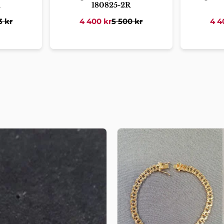
180825-2R
3
kr
4 400
kr
5 500
kr
4 4