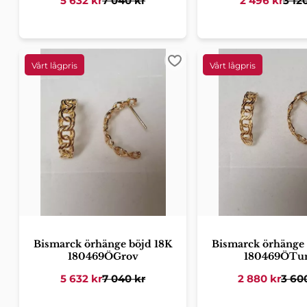
5 632
kr
7 040
kr
2 496
kr
3 12
Lägg till i favoriter
Bismarck örhänge böjd 18K
Bismarck örhänge 
180469ÖGrov
180469ÖTu
5 632
kr
7 040
kr
2 880
kr
3 60