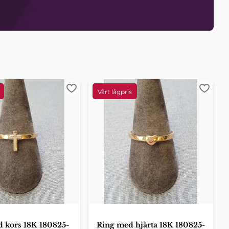
ter
Lägg till i favoriter
Lägg ti
 kors 18K 180825-
Ring med hjärta 18K 180825-