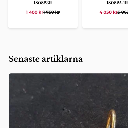
180823R
180825-1R
1 400
kr
1 750
kr
4 050
kr
5 06
Senaste artiklarna