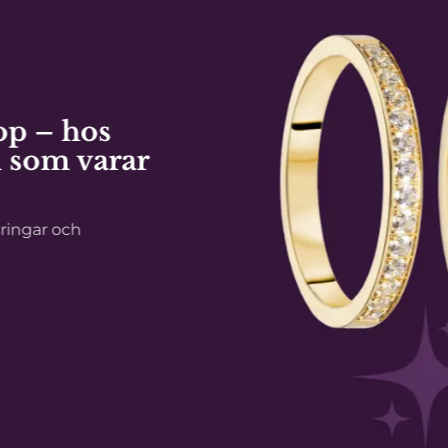
 – hos
som varar
gar och