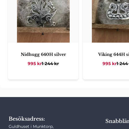
Nidhugg 640H silver
Viking 644H s
995
kr
1 244
kr
995
kr
1 244
Besöksadress:
Snabblä
Guldhuset i Munktorp,