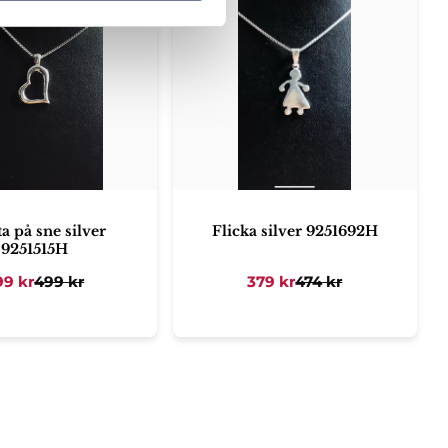
a på sne silver
Flicka silver 9251692H
9251515H
99
kr
499
kr
379
kr
474
kr
ter