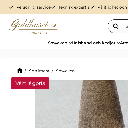
check
check
check
Personlig service
Teknisk expertis
Pålitlighet och
Smycken
Halsband och kedjor
Arm
Sortiment
Smycken