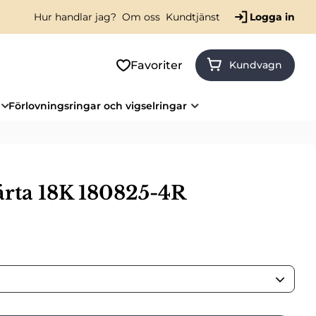
Hur handlar jag?
Om oss
Kundtjänst
Logga in
Favoriter
Kundvagn
Förlovningsringar och vigselringar
ärta 18K 180825-4R
ris: