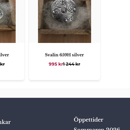
ilver
Svalin 659H silver
kr
995
kr
1 244
kr
Öppettider
nkar
Sommaren 2026