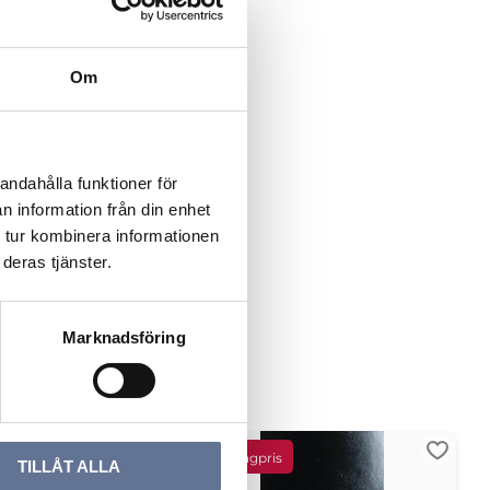
Om
andahålla funktioner för
n information från din enhet
 tur kombinera informationen
deras tjänster.
Marknadsföring
ter
Lägg till i favoriter
Lägg ti
TILLÅT ALLA