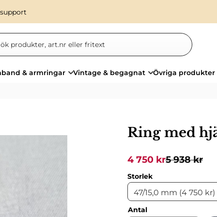
 support
band & armringar
Vintage & begagnat
Övriga produkter
Ring med hj
Nedsatt pris:
Ordinarie p
4 750
kr
5 938
kr
Storlek
Antal