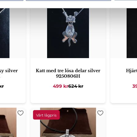
y silver
Katt med tre lösa delar silver
Hjärt
H
9250806H
kr
499
kr
624
kr
3
Lägg till i favoriter
Lägg till i favori