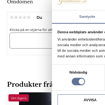
Omdömen
Samtycke
Du
Klicka på en stjärna för att sätta ditt betyg
Denna webbplats använder 
Vi använder enhetsidentifierar
sociala medier och analysera 
till de sociala medier och a
med annan information som du 
S
Nödvändig
a
m
Produkter från samma kateg
t
y
c
Lägg till i favoriter
AVVISA
k