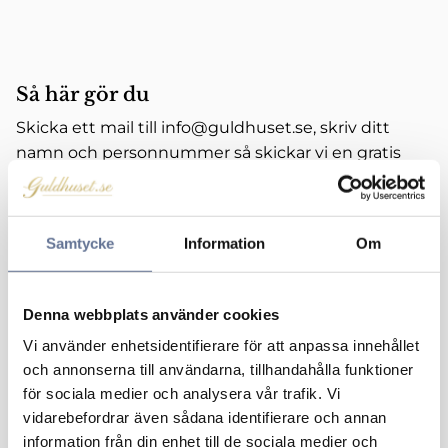
Så här gör du
Skicka ett mail till
info@guldhuset.se
, skriv ditt
namn och personnummer så skickar vi en gratis
säkerhetspåse och ett avtal (guldköps dokument)
till dig. Ni står för portot. Vi rekommenderar att
skicka försändelsen med rek brev (spårbart). Din
Samtycke
Information
Om
beställda säkerhetspåse kommer att skickas hem
till din folkbokföringsadress. Lagen om handel med
begagnade varor kräver att säljarens identitet kan
Denna webbplats använder cookies
styrkas. (SFS 1999:272) Därför behöver du lämna ditt
Vi använder enhetsidentifierare för att anpassa innehållet
personnummer.
och annonserna till användarna, tillhandahålla funktioner
När vi mottagit försändelsen och kontrollerat
för sociala medier och analysera vår trafik. Vi
karathalten meddelar vi dig värderingen.
vidarebefordrar även sådana identifierare och annan
Utbetalningen sker när värderingen är godkänd
information från din enhet till de sociala medier och