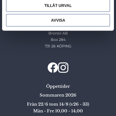
TILLÅT URVAL
Tel: 0221-40454
E-post: info@guldhuset.se
AVVISA
Leveransadress:
Bronsil AB
Box 284
731 26 KÖPING
Öppettider
Sommaren 2026
Från 22/6 tom 14/8 (v26 - 33)
Mån - Fre 10,00 - 14,00