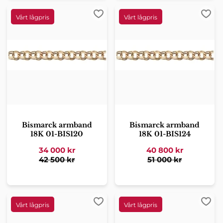
Lägg till i favoriter
Lägg 
Bismarck armband
Bismarck armband
18K 01-BIS120
18K 01-BIS124
34 000
kr
40 800
kr
42 500
kr
51 000
kr
Lägg till i favoriter
Lägg 