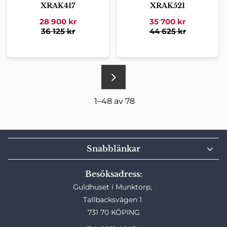
XRAK417
XRAK521
28 900
kr
35 700
kr
36 125
kr
44 625
kr
1–
48
av
78
Snabblänkar
Besöksadress:
Guldhuset i Munktorp,
Tallbacksvägen 1
731 70 KÖPING