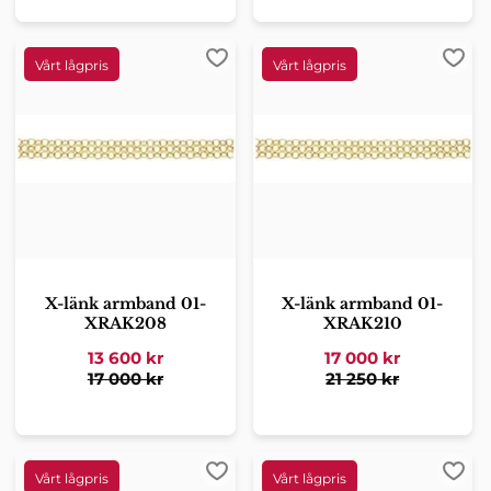
Lägg till i favoriter
Lägg 
X-länk armband 01-
X-länk armband 01-
XRAK208
XRAK210
13 600
kr
17 000
kr
17 000
kr
21 250
kr
Lägg till i favoriter
Lägg 