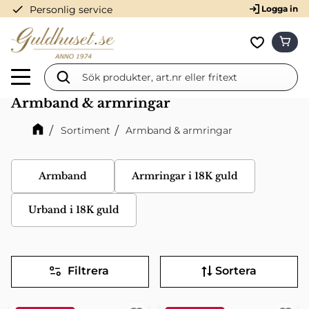
check
Personlig service
Logga in
Meny
KUN
Favorit
Armband & armringar
Sortiment
Armband & armringar
Armband
Armringar i 18K guld
Urband i 18K guld
Filtrera
Sortera