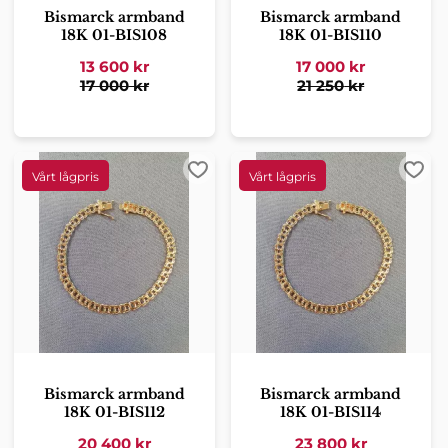
Bismarck armband
Bismarck armband
18K 01-BIS108
18K 01-BIS110
13 600
kr
17 000
kr
17 000
kr
21 250
kr
Lägg till i favoriter
Lägg 
Bismarck armband
Bismarck armband
18K 01-BIS112
18K 01-BIS114
20 400
kr
23 800
kr