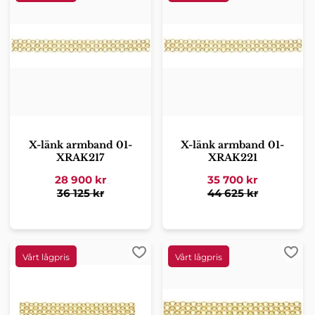
X-länk armband 01-
X-länk armband 01-
XRAK217
XRAK221
28 900
kr
35 700
kr
36 125
kr
44 625
kr
Lägg till i favoriter
Lägg 