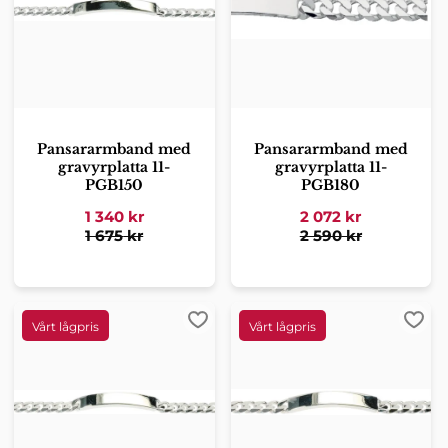
Pansararmband med
Pansararmband med
gravyrplatta 11-
gravyrplatta 11-
PGB150
PGB180
1 340
kr
2 072
kr
1 675
kr
2 590
kr
Lägg till i favoriter
Lägg 