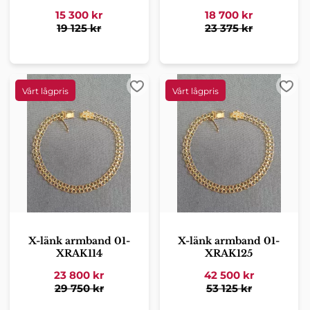
15 300
kr
18 700
kr
19 125
kr
23 375
kr
Lägg till i favoriter
Lägg 
X-länk armband 01-
X-länk armband 01-
XRAK114
XRAK125
23 800
kr
42 500
kr
29 750
kr
53 125
kr