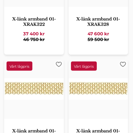
X-länk armband 01-
X-länk armband 01-
XRAK322
XRAK328
37 400
kr
47 600
kr
46 750
kr
59 500
kr
Lägg till i favoriter
Lägg 
X-länk armband 01-
X-länk armband 01-