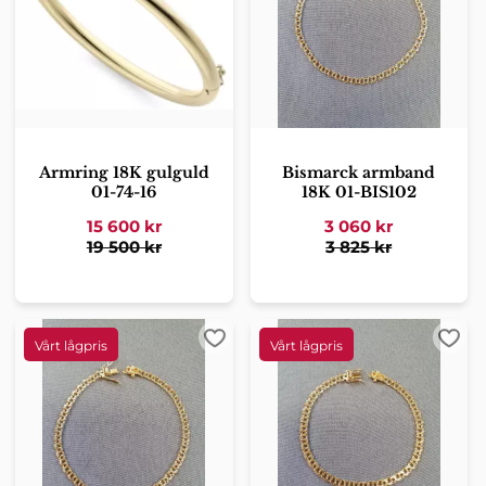
Armring 18K gulguld
Bismarck armband
01-74-16
18K 01-BIS102
15 600
kr
3 060
kr
19 500
kr
3 825
kr
Lägg till i favoriter
Lägg 