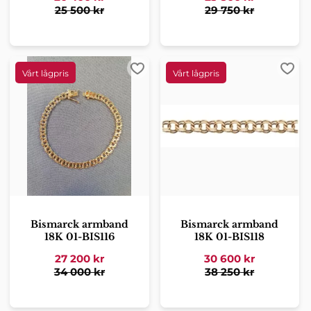
25 500
kr
29 750
kr
Lägg till i favoriter
Lägg 
Bismarck armband
Bismarck armband
18K 01-BIS116
18K 01-BIS118
27 200
kr
30 600
kr
34 000
kr
38 250
kr