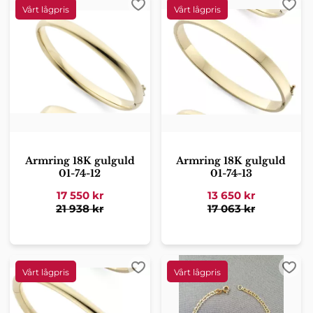
Lägg till i favoriter
Lägg 
Armring 18K gulguld
Armring 18K gulguld
01-74-12
01-74-13
17 550
kr
13 650
kr
21 938
kr
17 063
kr
Lägg till i favoriter
Lägg 