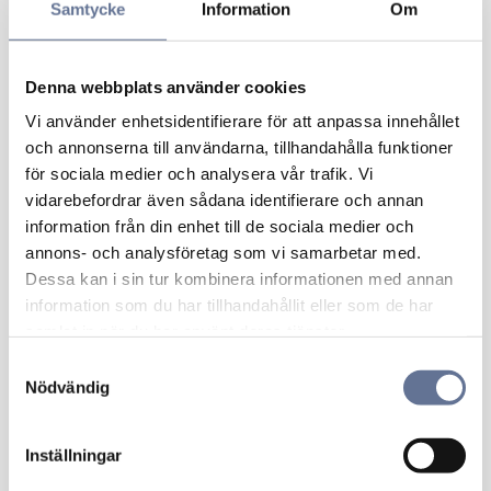
Samtycke
Information
Om
Lägg till i favoriter
Lägg 
Denna webbplats använder cookies
Vi använder enhetsidentifierare för att anpassa innehållet
och annonserna till användarna, tillhandahålla funktioner
för sociala medier och analysera vår trafik. Vi
vidarebefordrar även sådana identifierare och annan
information från din enhet till de sociala medier och
annons- och analysföretag som vi samarbetar med.
Dessa kan i sin tur kombinera informationen med annan
Pansararmband
Pansararmband
information som du har tillhandahållit eller som de har
gravyrplatta PGB160
gravyrplatta PGB180
samlat in när du har använt deras tjänster.
41 610
kr
53 960
kr
S
52 013
kr
67 450
kr
Nödvändig
a
m
t
Inställningar
y
Lägg till i favoriter
Lägg 