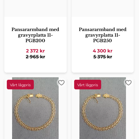
Pansararmband med
Pansararmband med
gravyrplatta 11-
gravyrplatta 11-
PGB200
PGB250
2 372
kr
4 300
kr
2 965
kr
5 375
kr
Lägg till i favoriter
Lägg 