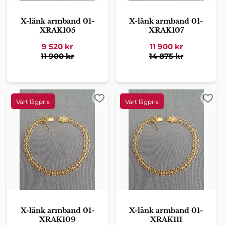
X-länk armband 01-
X-länk armband 01-
XRAK105
XRAK107
9 520
kr
11 900
kr
11 900
kr
14 875
kr
Lägg till i favoriter
Lägg 
X-länk armband 01-
X-länk armband 01-
XRAK109
XRAK111