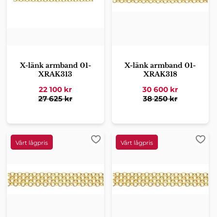
X-länk armband 01-
X-länk armband 01-
XRAK313
XRAK318
22 100
kr
30 600
kr
27 625
kr
38 250
kr
Lägg till i favoriter
Lägg 