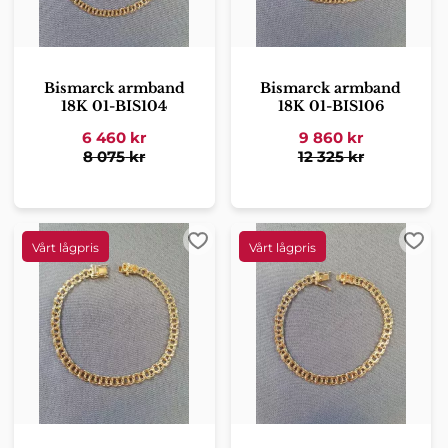
Bismarck armband
Bismarck armband
18K 01-BIS104
18K 01-BIS106
6 460
kr
9 860
kr
8 075
kr
12 325
kr
Lägg till i favoriter
Lägg 