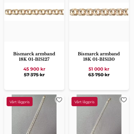
Bismarck armband
Bismarck armband
18K 01-BIS127
18K 01-BIS130
45 900
kr
51 000
kr
57 375
kr
63 750
kr
Lägg till i favoriter
Lägg 