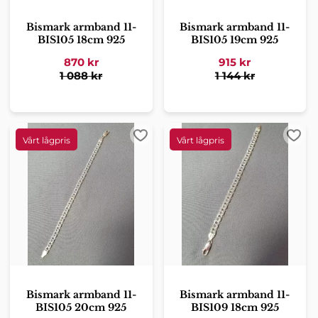
Bismark armband 11-
Bismark armband 11-
BIS105 18cm 925
BIS105 19cm 925
870
kr
915
kr
1 088
kr
1 144
kr
Lägg till i favoriter
Lägg 
Bismark armband 11-
Bismark armband 11-
BIS105 20cm 925
BIS109 18cm 925