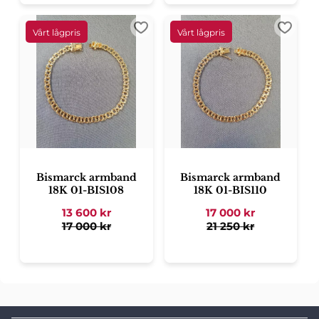
Lägg till i favoriter
Lägg ti
Bismarck armband
Bismarck armband
18K 01-BIS108
18K 01-BIS110
13 600
kr
17 000
kr
17 000
kr
21 250
kr