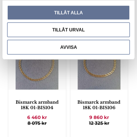
l
15 600
kr
3 060
kr
19 500
kr
3 825
kr
TILLÅT ALLA
TILLÅT URVAL
Lägg till i favoriter
Lägg ti
AVVISA
Bismarck armband
Bismarck armband
18K 01-BIS104
18K 01-BIS106
6 460
kr
9 860
kr
8 075
kr
12 325
kr