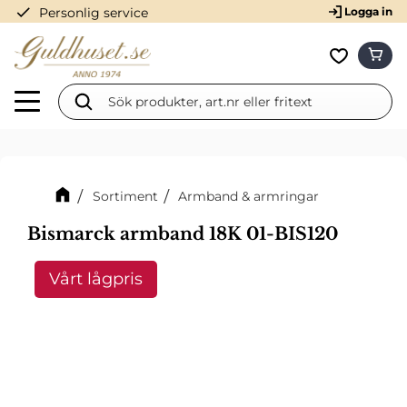
check
Personlig service
Logga in
Meny
KUN
Favorit
Sortiment
Armband & armringar
Bismarck armband 18K 01-BIS120