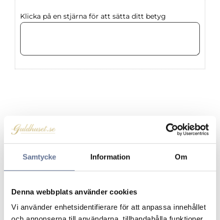
Klicka på en stjärna för att sätta ditt betyg
Produkter från samma kategori
Lägg till i favoriter
Lägg ti
Samtycke
Information
Om
Denna webbplats använder cookies
Vi använder enhetsidentifierare för att anpassa innehållet
och annonserna till användarna, tillhandahålla funktioner