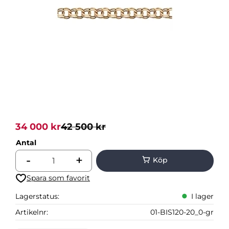
Nedsatt pris:
Ordinarie pris:
34 000
kr
42 500
kr
Antal
-
+
Lägg till i favoriter
Lagerstatus
I lager
Artikelnr
01-BIS120-20_0-gr