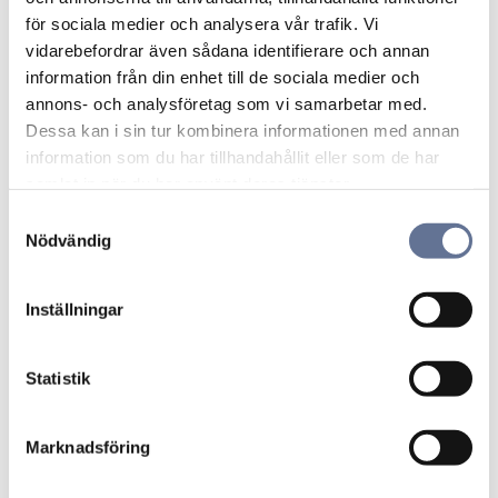
för sociala medier och analysera vår trafik. Vi
vidarebefordrar även sådana identifierare och annan
Armring 18K
Armring 18K
information från din enhet till de sociala medier och
gulguld 01-74-12
gulguld 01-74-13
annons- och analysföretag som vi samarbetar med.
17 550
kr
13 650
kr
Dessa kan i sin tur kombinera informationen med annan
21 938
kr
17 063
kr
information som du har tillhandahållit eller som de har
samlat in när du har använt deras tjänster.
S
Nödvändig
Lägg till i favoriter
Lägg ti
a
m
t
Inställningar
y
c
k
Statistik
e
s
Marknadsföring
v
Armring 18K
Bismarck armband
a
gulguld 01-74-16
18K 01-BIS102