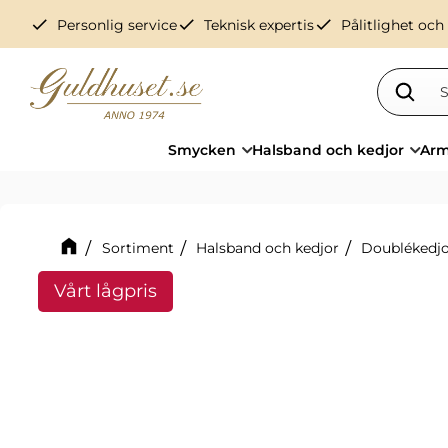
check
check
check
Personlig service
Teknisk expertis
Pålitlighet och
Smycken
Halsband och kedjor
Arm
Sortiment
Halsband och kedjor
Doublékedj