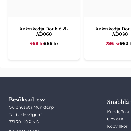
Ankarkedja Doublé 21-
Ankarkedja Doub
AD060
AD080
468
kr
585
kr
786
kr
983
Besöksadress:
Snabblä
Guldhuset i Munktorp,
Kundtjänst
Tallbacksvägen 1
Om oss
731 70 KÖPING
Köpvillkor