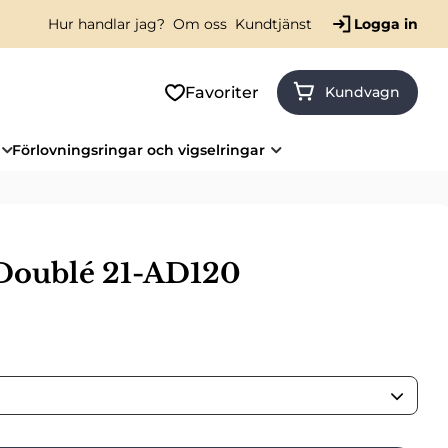
Hur handlar jag?
Om oss
Kundtjänst
Logga in
Favoriter
Kundvagn
Förlovningsringar och vigselringar
Doublé 21-AD120
is: