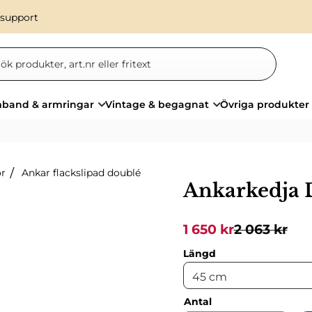
 support
band & armringar
Vintage & begagnat
Övriga produkter
or
Ankar flackslipad doublé
Ankarkedja 
Nedsatt pris:
Ordinarie pr
1 650
kr
2 063
kr
Längd
Antal