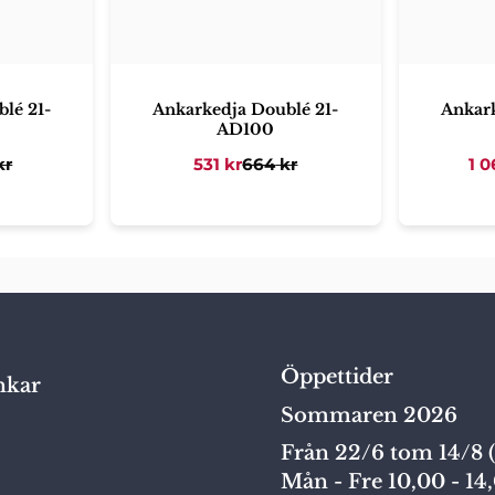
lé 21-
Ankarkedja Doublé 21-
Ankark
AD100
kr
531
kr
664
kr
1 0
Öppettider
nkar
Sommaren 2026
Från 22/6 tom 14/8 (
Mån - Fre 10,00 - 14