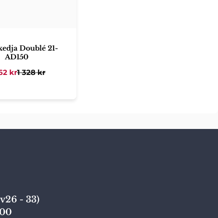
edja Doublé 21-
AD150
62
kr
1 328
kr
v26 - 33)
,00