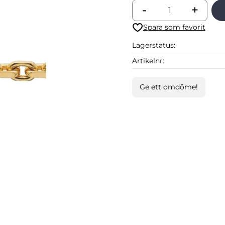
-
+
Lägg till i favoriter
Lagerstatus
Artikelnr
Ge ett omdöme!