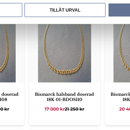
ori
TILLÅT URVAL
Lägg till i favoriter
Lägg till i favori
 doserad
Bismarck halsband doserad
Bismarck
108
18K 01-BDOS110
18
00
kr
17 000
kr
21 250
kr
20 4