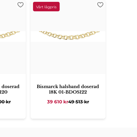
Lägg till i favoriter
Lägg till i favori
 doserad
Bismarck halsband doserad
120
18K 01-BDOS122
00
kr
39 610
kr
49 513
kr