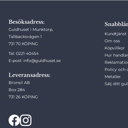
Besöksadress:
Snabblä
Guldhuset i Munktorp,
Kundtjänst
Tallbacksvägen 1
Om oss
731 70 KÖPING
Köpvillkor
Tel: 0221-40454
Hur handlar
E-post: info@guldhuset.se
Reklamatio
Policy och 
Leveransadress:
Metaller
Bronsil AB
Sälj ditt gu
Box 284
731 26 KÖPING