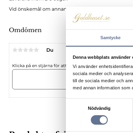
Vid önskemål om annan längd, vänligen maila oss om
Omdömen
Samtycke
Du
Denna webbplats använder 
Klicka på en stjärna för att sätta ditt betyg
Vi använder enhetsidentifierar
sociala medier och analysera 
till de sociala medier och a
med annan information som du 
S
Nödvändig
a
m
t
y