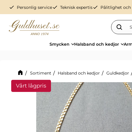
check
check
check
Personlig service
Teknisk expertis
Pålitlighet och
Smycken
Halsband och kedjor
Arm
Sortiment
Halsband och kedjor
Guldkedjor