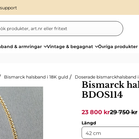
 support
band & armringar
Vintage & begagnat
Övriga produkter
Bismarck halsband i 18K guld
Doserade bismarckhalsband i
Bismarck hal
BDOS114
Nedsatt pris:
Ordinarie 
23 800
kr
29 750
kr
Längd