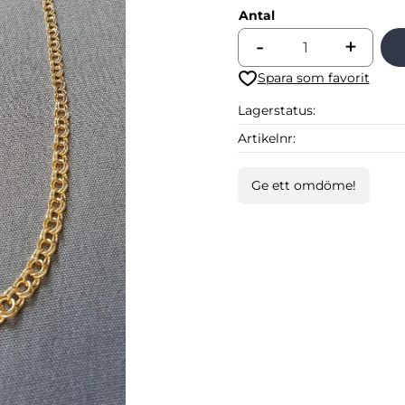
Antal
-
+
Lägg till i favoriter
Lagerstatus
Artikelnr
Ge ett omdöme!