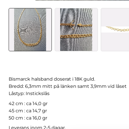
Bismarck halsband doserat i 18K guld.
Bredd: 6,3mm mitt på länken samt 3,9mm vid låset
Låstyp: Instickslås
42 cm : ca 14,0 gr
45 cm : ca 14,7 gr
50 cm : ca 16,0 gr
Leverans inom 2-5 dagar.