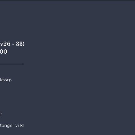
v26 - 33)
,00
____________
nktorp
T
änger vi kl