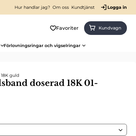
Hur handlar jag?
Om oss
Kundtjänst
Logga in
Favoriter
Kundvagn
Förlovningsringar och vigselringar
 18K guld
sband doserad 18K 01-
pris: