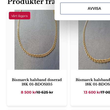
Produkter från samma kateg
c
AVVISA
k
e
Lägg till i favoriter
s
v
a
l
Bismarck halsband doserad
Bismarck halsband
18K 01-BDOS105
18K 01-BDOS
8 500
kr
10 625
kr
13 600
kr
17 0