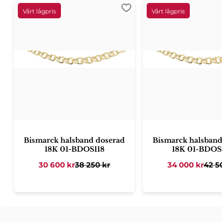
Lägg till i favoriter
Bismarck halsband doserad
Bismarck halsband
18K 01-BDOS118
18K 01-BDOS
30 600
kr
38 250
kr
34 000
kr
42 5