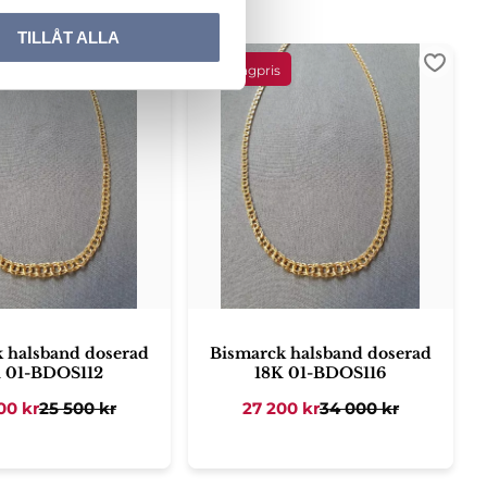
TILLÅT ALLA
ter
Lägg till i favoriter
Lägg ti
 halsband doserad
Bismarck halsband doserad
K 01-BDOS112
18K 01-BDOS116
00
kr
25 500
kr
27 200
kr
34 000
kr