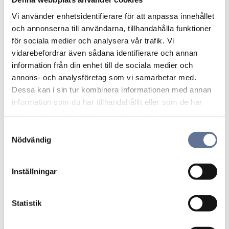
Lägg till i favoriter
Lägg ti
Vi använder enhetsidentifierare för att anpassa innehållet
och annonserna till användarna, tillhandahålla funktioner
för sociala medier och analysera vår trafik. Vi
vidarebefordrar även sådana identifierare och annan
information från din enhet till de sociala medier och
annons- och analysföretag som vi samarbetar med.
Dessa kan i sin tur kombinera informationen med annan
information som du har tillhandahållit eller som de har
samlat in när du har använt deras tjänster.
Camebrosch/hänge
Manschettknappar
10,1gr 18K
12,7gr 18K
S
Nödvändig
a
13 130
kr
16 510
kr
m
t
Inställningar
y
Lägg till i favoriter
Lägg ti
c
k
Statistik
e
s