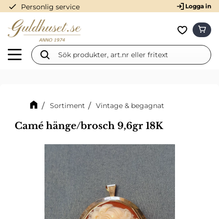
check
Personlig service
Logga in
Meny
KUN
Favorit
Sortiment
Vintage & begagnat
Camé hänge/brosch 9,6gr 18K