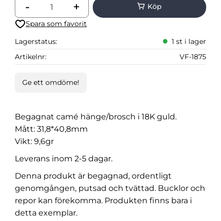
-
+
Lägg till i favoriter
Lagerstatus
1 st i lager
Artikelnr
VF-1875
Ge ett omdöme!
Begagnat camé hänge/brosch i 18K guld.
Mått: 31,8*40,8mm
Vikt: 9,6gr
Leverans inom 2-5 dagar.
Denna produkt är begagnad, ordentligt
genomgången, putsad och tvättad. Bucklor och
repor kan förekomma. Produkten finns bara i
detta exemplar.