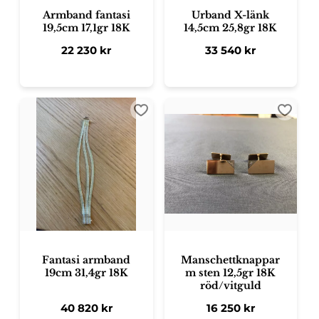
Armband fantasi
Urband X-länk
19,5cm 17,1gr 18K
14,5cm 25,8gr 18K
22 230
kr
33 540
kr
Lägg till i favoriter
Lägg ti
Fantasi armband
Manschettknappar
19cm 31,4gr 18K
m sten 12,5gr 18K
röd/vitguld
40 820
kr
16 250
kr