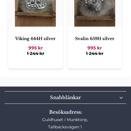
Viking 644H silver
Svalin 659H silver
995
kr
995
kr
1 244
kr
1 244
kr
Snabblänkar
Besöksadress:
Guldhuset i Munktorp,
Tallbacksvägen 1