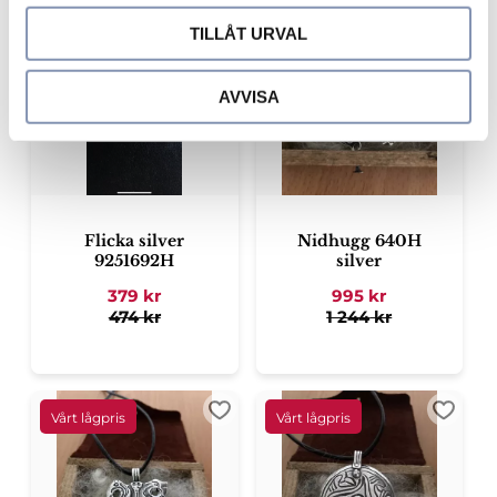
Lägg till i favoriter
Lägg ti
TILLÅT URVAL
AVVISA
Flicka silver
Nidhugg 640H
9251692H
silver
379
kr
995
kr
474
kr
1 244
kr
Lägg till i favoriter
Lägg ti