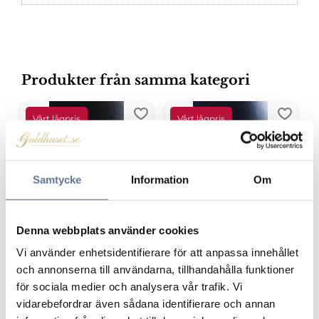
Produkter från samma kategori
Lägg till i favoriter
Lägg ti
Samtycke
Information
Om
Denna webbplats använder cookies
Vi använder enhetsidentifierare för att anpassa innehållet
Fantasi silver
Travhäst med sulky
och annonserna till användarna, tillhandahålla funktioner
9250278H
silver 9250336H
för sociala medier och analysera vår trafik. Vi
399
kr
399
kr
vidarebefordrar även sådana identifierare och annan
499
kr
499
kr