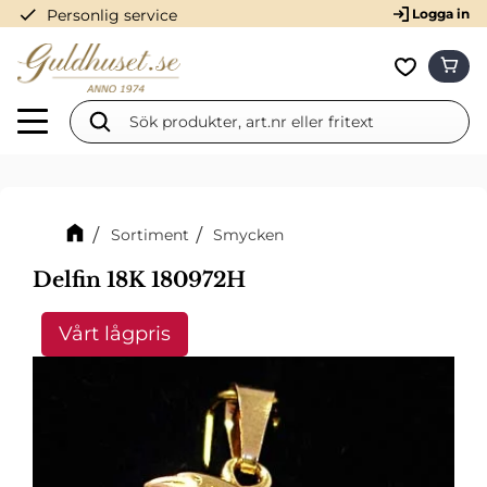
check
Personlig service
Logga in
Meny
KUN
Favorit
Sortiment
Smycken
Delfin 18K 180972H