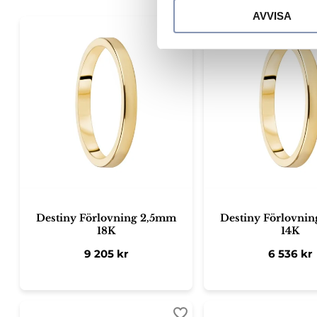
c
AVVISA
k
e
Lägg till i favoriter
s
v
a
l
Destiny Förlovning 2,5mm
Destiny Förlovni
18K
14K
9 205
kr
6 536
kr