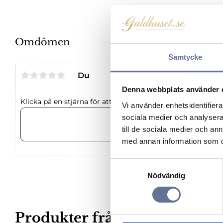
Omdömen
Samtycke
Du
Denna webbplats använder 
Klicka på en stjärna för att sätta ditt betyg
Vi använder enhetsidentifierar
sociala medier och analysera 
till de sociala medier och a
med annan information som du 
S
Nödvändig
a
m
t
y
Produkter från samma kateg