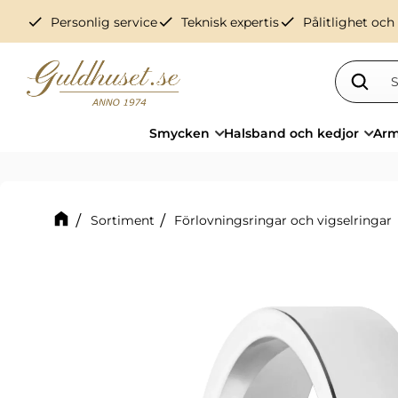
check
check
check
Personlig service
Teknisk expertis
Pålitlighet och
Smycken
Halsband och kedjor
Arm
Sortiment
Förlovningsringar och vigselringar