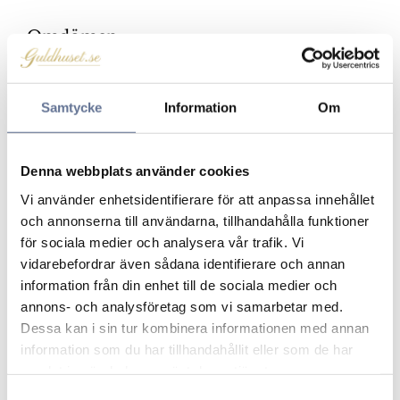
Omdömen
Du
Samtycke
Information
Om
Klicka på en stjärna för att sätta ditt betyg
Denna webbplats använder cookies
Vi använder enhetsidentifierare för att anpassa innehållet
och annonserna till användarna, tillhandahålla funktioner
för sociala medier och analysera vår trafik. Vi
vidarebefordrar även sådana identifierare och annan
information från din enhet till de sociala medier och
annons- och analysföretag som vi samarbetar med.
Dessa kan i sin tur kombinera informationen med annan
Produkter från samma kategori
information som du har tillhandahållit eller som de har
samlat in när du har använt deras tjänster.
Lägg till i favoriter
Lägg ti
S