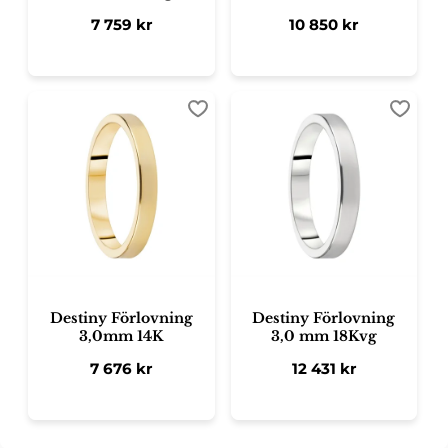
7 759
kr
10 850
kr
Lägg till i favoriter
Lägg ti
Destiny Förlovning
Destiny Förlovning
3,0mm 14K
3,0 mm 18Kvg
7 676
kr
12 431
kr