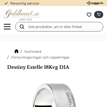
check
Personlig service
Logga in
Meny
KUN
Favorit
Sortiment
Förlovningsringar och vigselringar
Destiny Estelle 18Kvg DIA