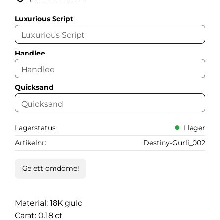
Lägg till i favoriter
Luxurious Script
Handlee
Quicksand
Lagerstatus
I lager
Artikelnr
Destiny-Gurli_002
Ge ett omdöme!
Material: 18K guld
Carat: 0.18 ct