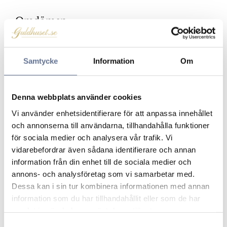
Omdömen
Du
Samtycke
Information
Om
Klicka på en stjärna för att sätta ditt betyg
Denna webbplats använder cookies
Vi använder enhetsidentifierare för att anpassa innehållet
och annonserna till användarna, tillhandahålla funktioner
för sociala medier och analysera vår trafik. Vi
vidarebefordrar även sådana identifierare och annan
information från din enhet till de sociala medier och
annons- och analysföretag som vi samarbetar med.
Dessa kan i sin tur kombinera informationen med annan
Produkter från samma kategori
information som du har tillhandahållit eller som de har
samlat in när du har använt deras tjänster.
Lägg till i favoriter
Lägg ti
S