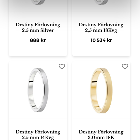
Destiny Förlovning
Destiny Förlovning
2,5 mm Silver
2,5 mm 18Kvg
888
kr
10 534
kr
Lägg till i favoriter
Lägg ti
Destiny Förlovning
Destiny Förlovning
2,5 mm 14Kvg
3,0mm 18K