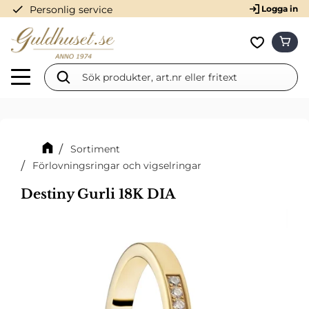
check
Personlig service
Logga in
Meny
KUN
Favorit
Sortiment
Förlovningsringar och vigselringar
Destiny Gurli 18K DIA