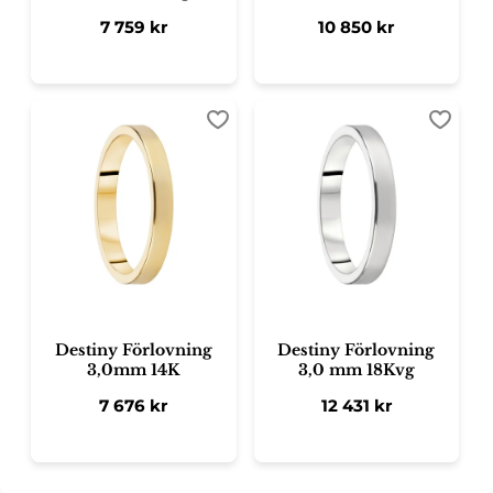
7 759
kr
10 850
kr
Lägg till i favoriter
Lägg ti
Destiny Förlovning
Destiny Förlovning
3,0mm 14K
3,0 mm 18Kvg
7 676
kr
12 431
kr