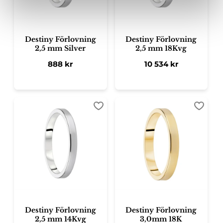
Destiny Förlovning
Destiny Förlovning
2,5 mm Silver
2,5 mm 18Kvg
888
kr
10 534
kr
Lägg till i favoriter
Lägg ti
Destiny Förlovning
Destiny Förlovning
2,5 mm 14Kvg
3,0mm 18K