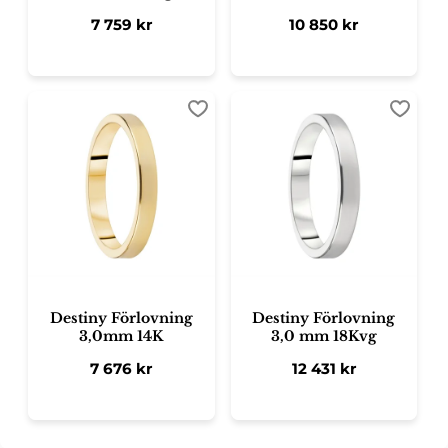
7 759
kr
10 850
kr
Lägg till i favoriter
Lägg ti
Destiny Förlovning
Destiny Förlovning
3,0mm 14K
3,0 mm 18Kvg
7 676
kr
12 431
kr