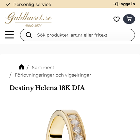
check
Personlig service
Logga in
Meny
KUN
Favorit
Sortiment
Förlovningsringar och vigselringar
Destiny Helena 18K DIA