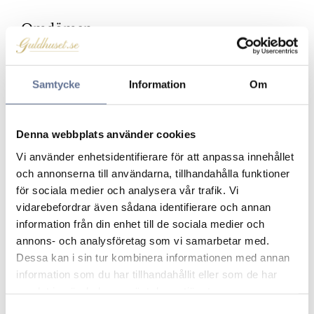
Omdömen
Du
Samtycke
Information
Om
Klicka på en stjärna för att sätta ditt betyg
Denna webbplats använder cookies
Vi använder enhetsidentifierare för att anpassa innehållet
och annonserna till användarna, tillhandahålla funktioner
för sociala medier och analysera vår trafik. Vi
vidarebefordrar även sådana identifierare och annan
information från din enhet till de sociala medier och
annons- och analysföretag som vi samarbetar med.
Dessa kan i sin tur kombinera informationen med annan
Produkter från samma kategori
information som du har tillhandahållit eller som de har
samlat in när du har använt deras tjänster.
Lägg till i favoriter
Lägg ti
S