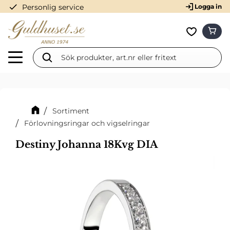
check
Personlig service
Logga in
Meny
KUN
Favorit
Sortiment
Förlovningsringar och vigselringar
Destiny Johanna 18Kvg DIA