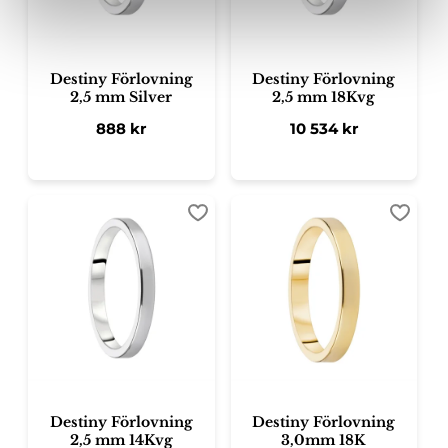
Destiny Förlovning
Destiny Förlovning
2,5 mm Silver
2,5 mm 18Kvg
888
kr
10 534
kr
Lägg till i favoriter
Lägg ti
Destiny Förlovning
Destiny Förlovning
2,5 mm 14Kvg
3,0mm 18K