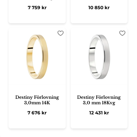
7 759
kr
10 850
kr
Lägg till i favoriter
Lägg ti
Destiny Förlovning
Destiny Förlovning
3,0mm 14K
3,0 mm 18Kvg
7 676
kr
12 431
kr