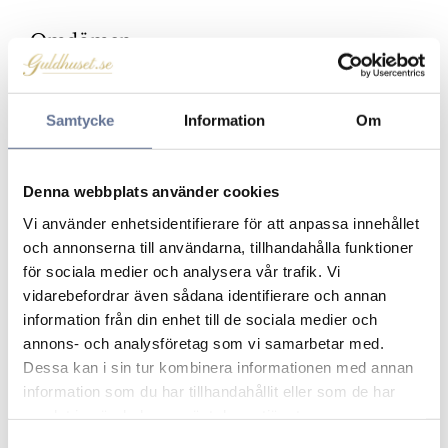
Omdömen
Du
Samtycke
Information
Om
Klicka på en stjärna för att sätta ditt betyg
Denna webbplats använder cookies
Vi använder enhetsidentifierare för att anpassa innehållet
och annonserna till användarna, tillhandahålla funktioner
för sociala medier och analysera vår trafik. Vi
vidarebefordrar även sådana identifierare och annan
information från din enhet till de sociala medier och
annons- och analysföretag som vi samarbetar med.
Dessa kan i sin tur kombinera informationen med annan
Produkter från samma kategori
information som du har tillhandahållit eller som de har
samlat in när du har använt deras tjänster.
Lägg till i favoriter
Lägg ti
S