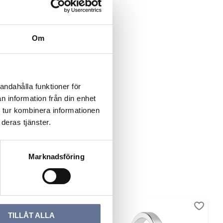
Om
andahålla funktioner för
n information från din enhet
 tur kombinera informationen
deras tjänster.
Marknadsföring
ter
Lägg till i favoriter
Lägg ti
TILLÅT ALLA