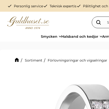
check
check
check
Personlig service
Teknisk expertis
Pålitlighet och
Smycken
Halsband och kedjor
Arm
Sortiment
Förlovningsringar och vigselringar