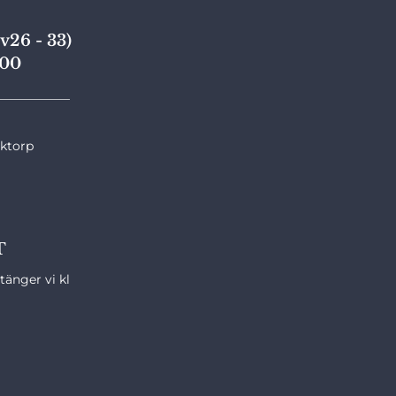
v26 - 33)
,00
____________
nktorp
T
änger vi kl