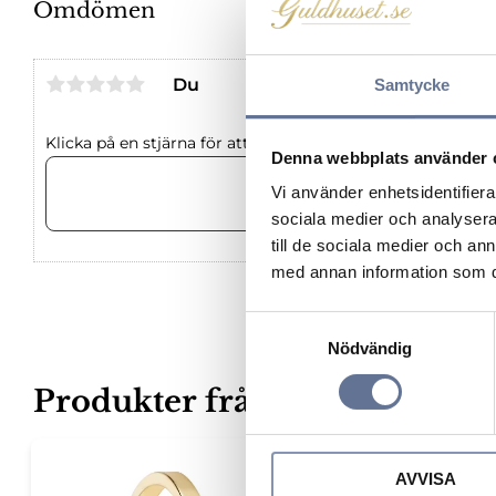
Omdömen
Du
Samtycke
Klicka på en stjärna för att sätta ditt betyg
Denna webbplats använder 
Vi använder enhetsidentifierar
sociala medier och analysera 
till de sociala medier och a
med annan information som du 
S
Nödvändig
a
m
Produkter från samma kateg
t
y
c
Lägg till i favoriter
AVVISA
k