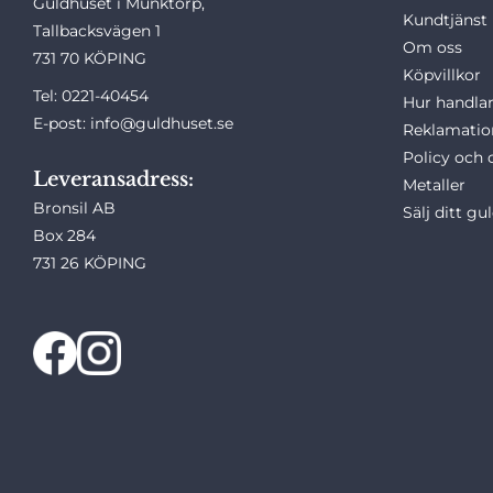
Guldhuset i Munktorp,
Kundtjänst
Tallbacksvägen 1
Om oss
731 70 KÖPING
Köpvillkor
Tel: 0221-40454
Hur handlar
E-post: info@guldhuset.se
Reklamatio
Policy och 
Leveransadress:
Metaller
Bronsil AB
Sälj ditt gu
Box 284
731 26 KÖPING