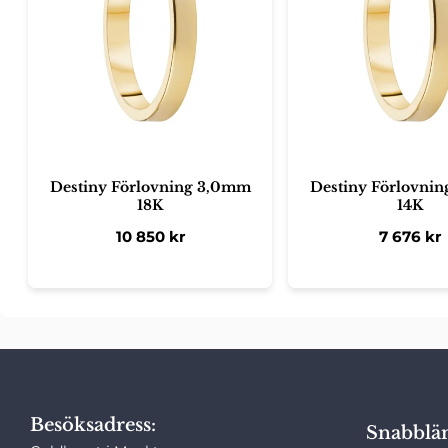
Destiny Förlovning 3,0mm
Destiny Förlovni
18K
14K
10 850
kr
7 676
kr
Besöksadress:
Snabblä