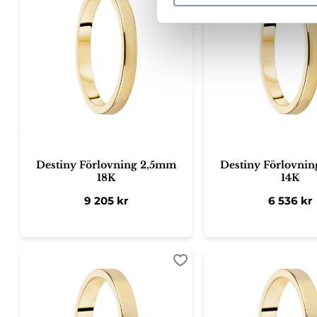
e
s
v
a
l
Destiny Förlovning 2,5mm
Destiny Förlovni
18K
14K
9 205
kr
6 536
kr
Lägg till i favoriter