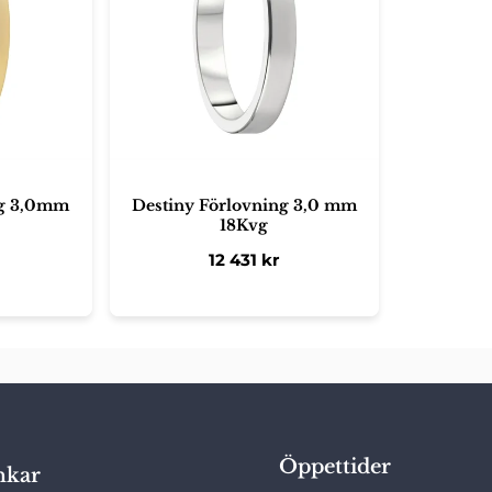
ng 3,0mm
Destiny Förlovning 3,0 mm
18Kvg
12 431
kr
Öppettider
nkar