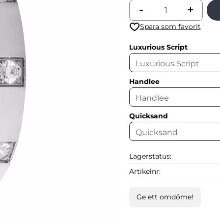
-
+
Lägg till i favoriter
Luxurious Script
Handlee
Quicksand
Lagerstatus
Artikelnr
Ge ett omdöme!