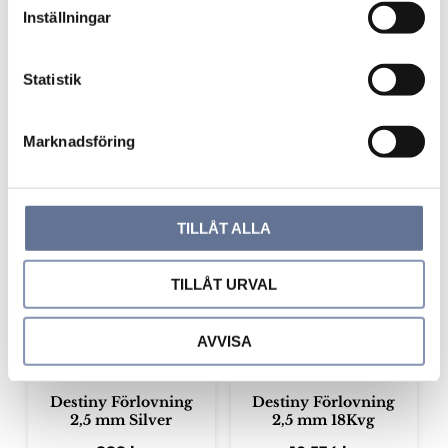
t
Inställningar
y
c
Destiny Förlovning
Destiny Förlovning
2,5mm 18K
2,5mm 14K
k
Statistik
e
9 205
kr
6 536
kr
s
Marknadsföring
v
a
l
Lägg till i favoriter
Lägg ti
TILLÅT ALLA
TILLÅT URVAL
AVVISA
Destiny Förlovning
Destiny Förlovning
2,5 mm Silver
2,5 mm 18Kvg