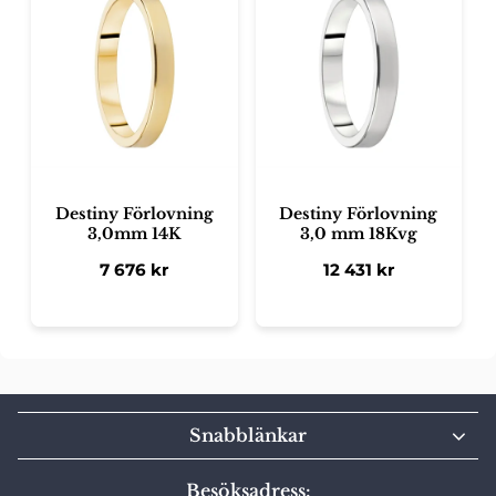
Destiny Förlovning
Destiny Förlovning
3,0mm 14K
3,0 mm 18Kvg
7 676
kr
12 431
kr
Snabblänkar
Besöksadress: