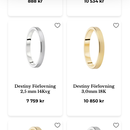
888
kr
10 534
kr
Lägg till i favoriter
Lägg ti
Destiny Förlovning
Destiny Förlovning
2,5 mm 14Kvg
3,0mm 18K
7 759
kr
10 850
kr
Lägg till i favoriter
Lägg ti