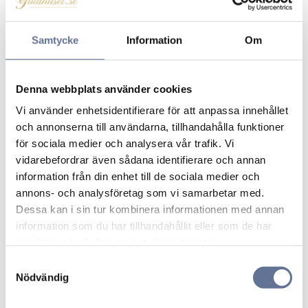
Klicka på en stjärna för att sätta ditt betyg
Samtycke
Information
Om
Denna webbplats använder cookies
Vi använder enhetsidentifierare för att anpassa innehållet
och annonserna till användarna, tillhandahålla funktioner
för sociala medier och analysera vår trafik. Vi
vidarebefordrar även sådana identifierare och annan
Produkter från samma kategori
information från din enhet till de sociala medier och
annons- och analysföretag som vi samarbetar med.
Dessa kan i sin tur kombinera informationen med annan
Lägg till i favoriter
Lägg ti
information som du har tillhandahållit eller som de har
samlat in när du har använt deras tjänster.
S
Nödvändig
a
m