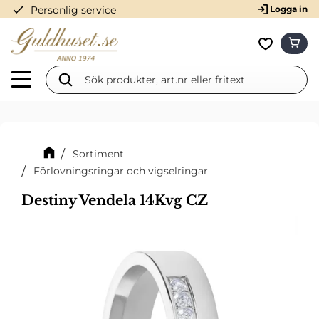
check
Personlig service
Logga in
Meny
KUN
Favorit
Sortiment
Förlovningsringar och vigselringar
Destiny Vendela 14Kvg CZ