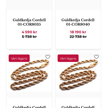
Guldkedja Cordell
Guldkedja Cordell
01-COR8035
01-COR8040
4 590
kr
18 190
kr
5 738
kr
22 738
kr
Lägg till i favoriter
Lägg ti
Guldkedja Cordell
Guldkedja Cordell