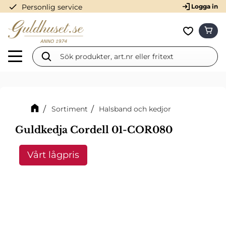
check
Personlig service
Logga in
Meny
KUN
Favorit
Sortiment
Halsband och kedjor
Guldkedja Cordell 01-COR080