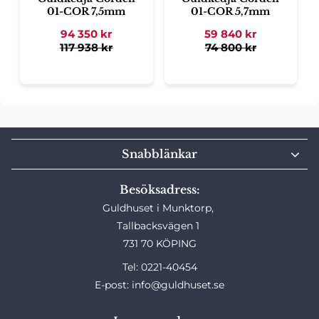
01-COR 7,5mm
01-COR 5,7mm
94 350
kr
59 840
kr
117 938
kr
74 800
kr
Snabblänkar
Besöksadress:
Guldhuset i Munktorp,
Tallbacksvägen 1
731 70 KÖPING
Tel: 0221-40454
E-post: info@guldhuset.se