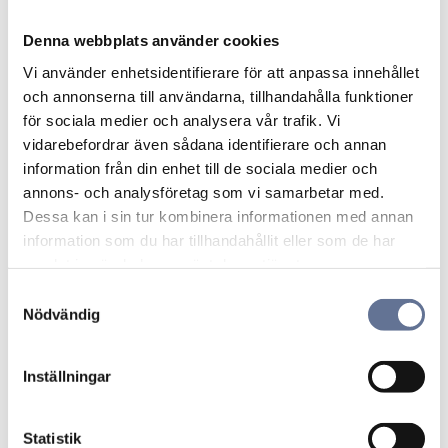
Denna webbplats använder cookies
Lägg till i favoriter
Lägg ti
Vi använder enhetsidentifierare för att anpassa innehållet
och annonserna till användarna, tillhandahålla funktioner
för sociala medier och analysera vår trafik. Vi
vidarebefordrar även sådana identifierare och annan
information från din enhet till de sociala medier och
annons- och analysföretag som vi samarbetar med.
Dessa kan i sin tur kombinera informationen med annan
information som du har tillhandahållit eller som de har
Pansar vitguld 02-
Ankarkedja rund
samlat in när du har använt deras tjänster.
P071
kraftig 11-ARK150
S
8 280
kr
1 324
kr
Nödvändig
a
10 350
kr
1 655
kr
m
t
Inställningar
y
c
Lägg till i favoriter
Lägg ti
k
Statistik