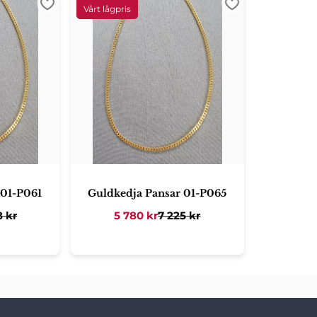
Lägg till i favoriter
Lägg till i favori
 01-P061
Guldkedja Pansar 01-P065
8
kr
5 780
kr
7 225
kr