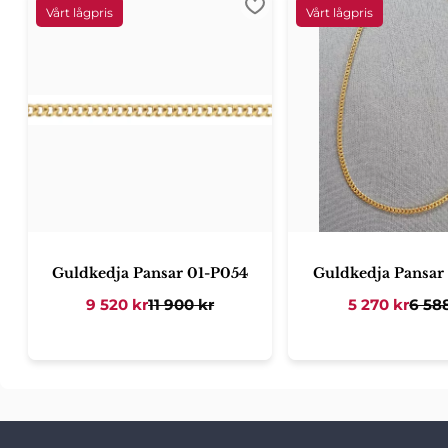
Lägg till i favoriter
Guldkedja Pansar 01-P054
Guldkedja Pansar
9 520
kr
11 900
kr
5 270
kr
6 58