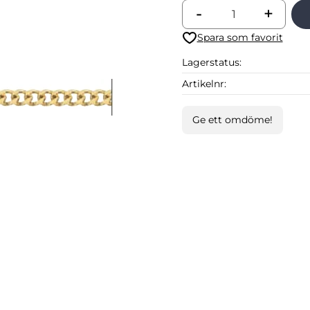
-
+
Lägg till i favoriter
Lagerstatus
Artikelnr
Ge ett omdöme!