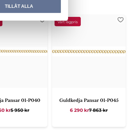
TILLÅT ALLA
ter
Lägg till i favoriter
Lägg ti
ja Pansar 01-P040
Guldkedja Pansar 01-P045
60
kr
5 950
kr
6 290
kr
7 863
kr