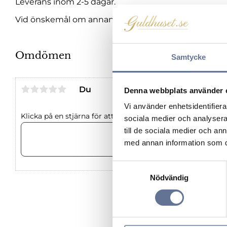
Leverans inom 2-5 dagar.
Vid önskemål om annan längd, vänligen maila oss om
Omdömen
Samtycke
Du
Denna webbplats använder 
Vi använder enhetsidentifierar
Klicka på en stjärna för att sätta ditt betyg
sociala medier och analysera 
till de sociala medier och a
med annan information som du 
S
Nödvändig
a
m
t
y