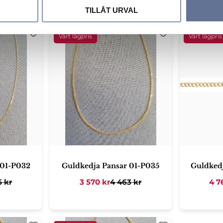
ori
TILLÅT URVAL
Lägg till i favoriter
Lägg till i favori
 01-P032
Guldkedja Pansar 01-P035
Guldked
5
kr
3 570
kr
4 463
kr
4 7