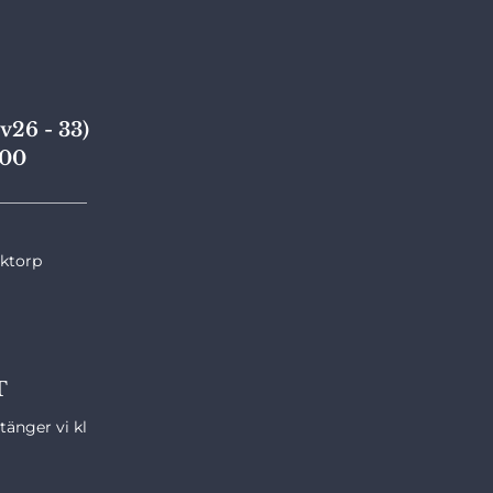
v26 - 33)
,00
____________
nktorp
T
änger vi kl