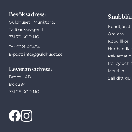
Besöksadress:
Snabblä
Guldhuset i Munktorp,
Kundtjänst
Tallbacksvägen 1
Om oss
731 70 KÖPING
Köpvillkor
Tel: 0221-40454
Hur handlar
E-post: info@guldhuset.se
Reklamatio
Policy och 
Leveransadress:
Metaller
Bronsil AB
Sälj ditt gu
Box 284
731 26 KÖPING