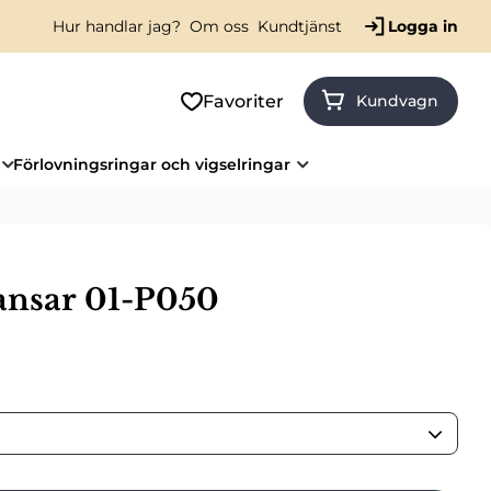
Hur handlar jag?
Om oss
Kundtjänst
Logga in
Favoriter
Kundvagn
Förlovningsringar och vigselringar
ansar 01-P050
is: