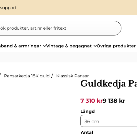
 support
band & armringar
Vintage & begagnat
Övriga produkter
Pansarkedja 18K guld
Klassisk Pansar
Guldkedja P
Nedsatt pris:
Ordinarie pr
7 310
kr
9 138
kr
Längd
Antal