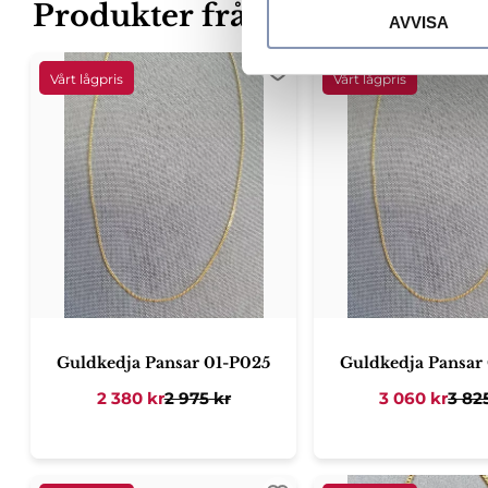
c
Produkter från samma kateg
AVVISA
k
e
s
Lägg till i favoriter
v
a
l
Guldkedja Pansar 01-P025
Guldkedja Pansar
2 380
kr
2 975
kr
3 060
kr
3 82