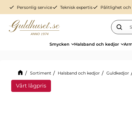
check
check
check
Personlig service
Teknisk expertis
Pålitlighet och
Smycken
Halsband och kedjor
Arm
Sortiment
Halsband och kedjor
Guldkedjor