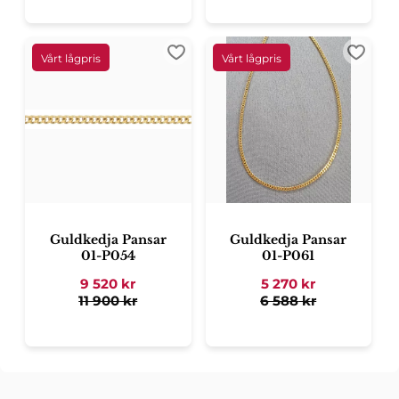
Lägg till i favoriter
Lägg ti
Guldkedja Pansar
Guldkedja Pansar
01-P054
01-P061
9 520
kr
5 270
kr
11 900
kr
6 588
kr