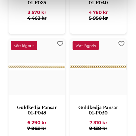
01-P035
01-P040
3 570
kr
4 760
kr
4 463
kr
5 950
kr
Lägg till i favoriter
Lägg ti
Guldkedja Pansar
Guldkedja Pansar
01-P045
01-P050
6 290
kr
7 310
kr
7 863
kr
9 138
kr