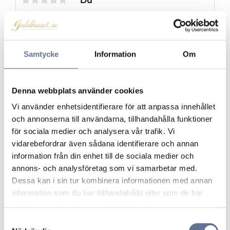
Du
Klicka på en stjärna för att sätta ditt betyg
Samtycke
Information
Om
Denna webbplats använder cookies
Vi använder enhetsidentifierare för att anpassa innehållet
och annonserna till användarna, tillhandahålla funktioner
för sociala medier och analysera vår trafik. Vi
Produkter från samma kategori
vidarebefordrar även sådana identifierare och annan
information från din enhet till de sociala medier och
Lägg till i favoriter
Lägg ti
annons- och analysföretag som vi samarbetar med.
Dessa kan i sin tur kombinera informationen med annan
information som du har tillhandahållit eller som de har
samlat in när du har använt deras tjänster.
S