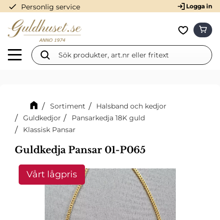
check
Personlig service
Logga in
Meny
KUN
Favorit
Sortiment
Halsband och kedjor
Guldkedjor
Pansarkedja 18K guld
Klassisk Pansar
Guldkedja Pansar 01-P065