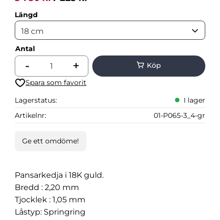
Längd
Antal
-
+
Lägg till i favoriter
Lagerstatus
I lager
Artikelnr
01-P065-3_4-gr
Ge ett omdöme!
Pansarkedja i 18K guld.
Bredd : 2,20 mm
Tjocklek : 1,05 mm
Låstyp: Springring