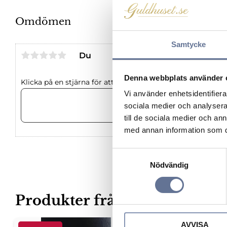
Omdömen
Samtycke
Du
Denna webbplats använder 
Klicka på en stjärna för att sätta ditt betyg
Vi använder enhetsidentifierar
sociala medier och analysera 
till de sociala medier och a
med annan information som du 
S
Nödvändig
a
m
t
Produkter från samma kateg
y
c
AVVISA
k