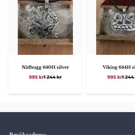
Nidhugg 640H silver
Viking 644H s
995
kr
1 244
kr
995
kr
1 244
Besöksadress: