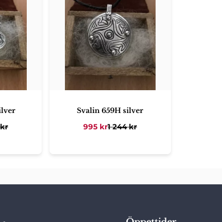
ilver
Svalin 659H silver
kr
995
kr
1 244
kr
Öppettider