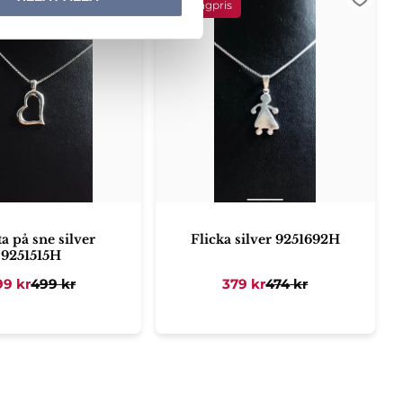
ter
Lägg till i favoriter
Lägg ti
a på sne silver
Flicka silver 9251692H
9251515H
99
kr
499
kr
379
kr
474
kr
ter