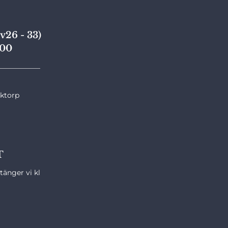
v26 - 33)
,00
____________
nktorp
T
änger vi kl