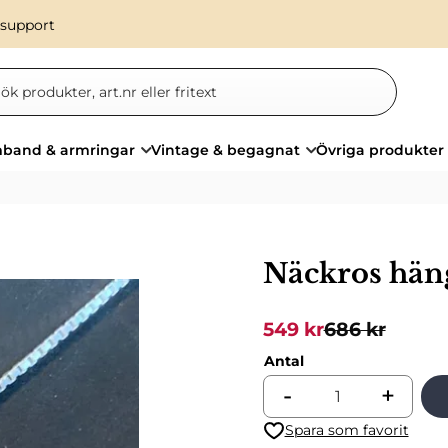
 support
band & armringar
Vintage & begagnat
Övriga produkter
Näckros hän
Nedsatt pris:
Ordinarie pri
549
kr
686
kr
Antal
-
+
Lägg till i favoriter