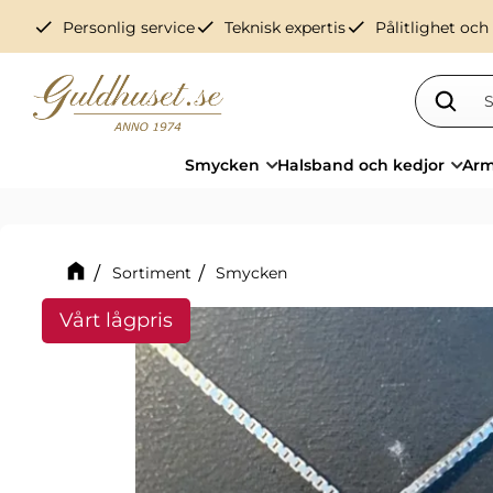
check
check
check
Personlig service
Teknisk expertis
Pålitlighet och
Smycken
Halsband och kedjor
Arm
Sortiment
Smycken