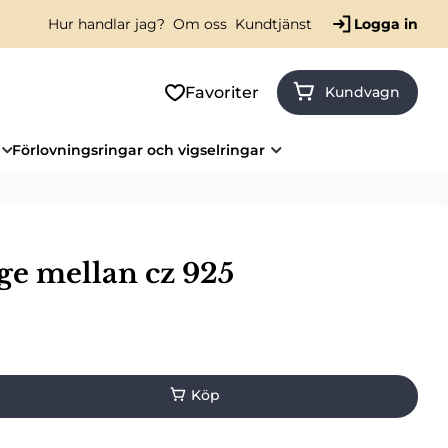
Hur handlar jag?
Om oss
Kundtjänst
Logga in
Favoriter
Kundvagn
Förlovningsringar och vigselringar
ge mellan cz 925
s: