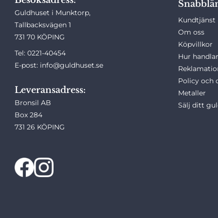
Snabblä
Guldhuset i Munktorp,
Kundtjänst
Tallbacksvägen 1
Om oss
731 70 KÖPING
Köpvillkor
Tel: 0221-40454
Hur handlar
E-post: info@guldhuset.se
Reklamatio
Policy och 
Leveransadress:
Metaller
Bronsil AB
Sälj ditt gu
Box 284
731 26 KÖPING