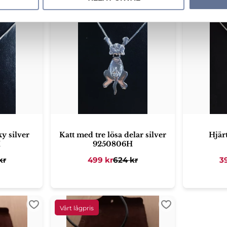
Lägg till i favoriter
Lägg till i favori
y silver
Katt med tre lösa delar silver
Hjärt
H
9250806H
kr
499
kr
624
kr
3
Lägg till i favoriter
Lägg till i favori