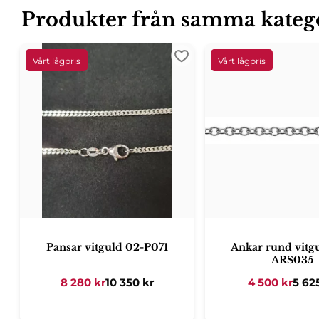
Produkter från samma kateg
Lägg till i favoriter
Pansar vitguld 02-P071
Ankar rund vitg
ARS035
8 280
kr
10 350
kr
4 500
kr
5 62