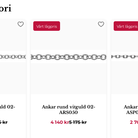
ori
Lägg till i favoriter
Lägg till i favori
uld 02-
Ankar rund vitguld 02-
Ankar
ARS050
ASP0
5
kr
4 140
kr
5 175
kr
2 7