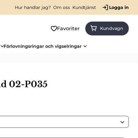
Hur handlar jag?
Om oss
Kundtjänst
Logga in
Favoriter
Kundvagn
Förlovningsringar och vigselringar
ld 02-P035
ris: