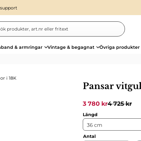
 support
band & armringar
Vintage & begagnat
Övriga produkter
or i 18K
Pansar vitgu
Nedsatt pris:
Ordinarie p
3 780
kr
4 725
kr
Längd
Antal