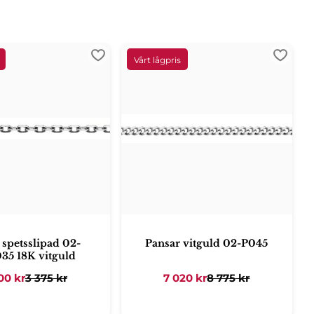
ter
Lägg till i favoriter
Lägg ti
 spetsslipad 02-
Pansar vitguld 02-P045
35 18K vitguld
00
kr
3 375
kr
7 020
kr
8 775
kr