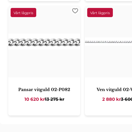
Lägg till i favoriter
Pansar vitguld 02-P082
Ven vitguld 02
10 620
kr
13 275
kr
2 880
kr
3 60