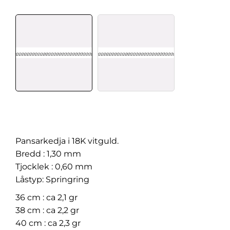
Pansarkedja i 18K vitguld.
Bredd : 1,30 mm
Tjocklek : 0,60 mm
Låstyp: Springring
36 cm : ca 2,1 gr
38 cm : ca 2,2 gr
40 cm : ca 2,3 gr