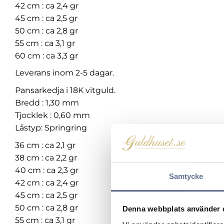
42 cm : ca 2,4 gr
45 cm : ca 2,5 gr
50 cm : ca 2,8 gr
55 cm : ca 3,1 gr
60 cm : ca 3,3 gr
Leverans inom 2-5 dagar.
Pansarkedja i 18K vitguld.
Bredd : 1,30 mm
Tjocklek : 0,60 mm
Låstyp: Springring
36 cm : ca 2,1 gr
38 cm : ca 2,2 gr
40 cm : ca 2,3 gr
Samtycke
42 cm : ca 2,4 gr
45 cm : ca 2,5 gr
50 cm : ca 2,8 gr
Denna webbplats använder 
55 cm : ca 3,1 gr