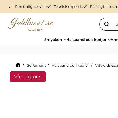
check
check
check
Personlig service
Teknisk expertis
Pålitlighet och
Smycken
Halsband och kedjor
Arm
Sortiment
Halsband och kedjor
Vitguldskedj