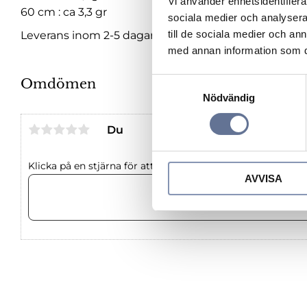
Vi använder enhetsidentifierar
60 cm : ca 3,3 gr
sociala medier och analysera 
till de sociala medier och a
Leverans inom 2-5 dagar.
med annan information som du 
Omdömen
S
Nödvändig
a
m
Du
t
y
c
Klicka på en stjärna för att sätta ditt betyg
AVVISA
k
e
s
v
a
l