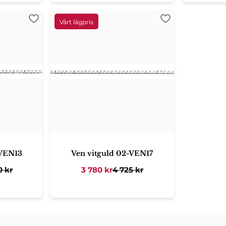
Lägg till i favoriter
Lägg till i favori
-VEN13
Ven vitguld 02-VEN17
0
kr
3 780
kr
4 725
kr