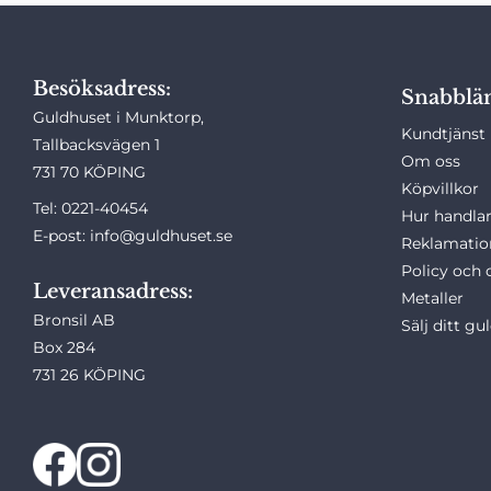
Besöksadress:
Snabblä
Guldhuset i Munktorp,
Kundtjänst
Tallbacksvägen 1
Om oss
731 70 KÖPING
Köpvillkor
Tel: 0221-40454
Hur handlar
E-post: info@guldhuset.se
Reklamatio
Policy och 
Leveransadress:
Metaller
Bronsil AB
Sälj ditt gu
Box 284
731 26 KÖPING