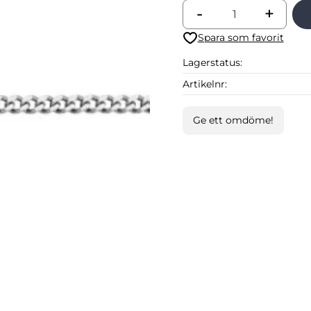
-
+
Lägg till i favoriter
Lagerstatus
Artikelnr
Ge ett omdöme!