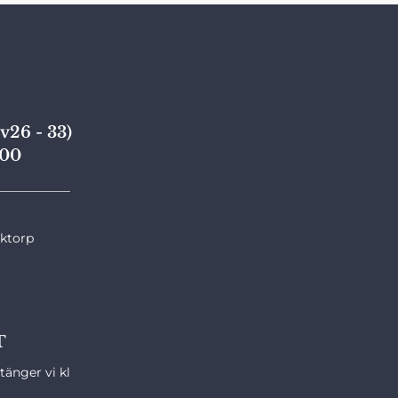
v26 - 33)
,00
____________
nktorp
T
änger vi kl