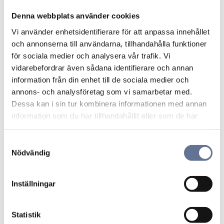
Denna webbplats använder cookies
Produkter från samma kategori
Vi använder enhetsidentifierare för att anpassa innehållet
och annonserna till användarna, tillhandahålla funktioner
Lägg till i favoriter
Lägg ti
för sociala medier och analysera vår trafik. Vi
vidarebefordrar även sådana identifierare och annan
information från din enhet till de sociala medier och
annons- och analysföretag som vi samarbetar med.
Dessa kan i sin tur kombinera informationen med annan
information som du har tillhandahållit eller som de har
samlat in när du har använt deras tjänster.
S
Camebrosch/hänge
Manschettknappar
Nödvändig
a
10,1gr 18K
12,7gr 18K
m
13 130
kr
16 510
kr
t
Inställningar
y
c
k
Statistik
Lägg till i favoriter
Lägg ti