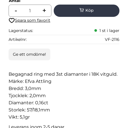
Antal
-
+
Lägg till i favoriter
Lagerstatus
1 st i lager
Artikelnr
VF-2116
Ge ett omdöme!
Begagnad ring med 3st diamanter i 18K vitguld.
Märke: Efva Attling
Bredd: 3,0mm
Tjocklek: 2,0mm
Diamanter: 0,16ct
Storlek: 57/18,1mm
Vikt: 5,1gr
Leverans inom 2-5 dagar.