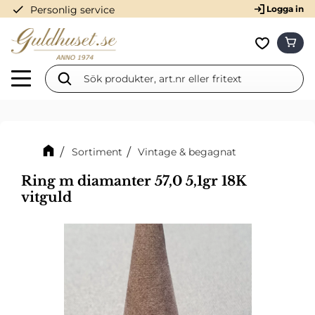
check
Personlig service
Logga in
Meny
KUN
Favorit
Sortiment
Vintage & begagnat
Ring m diamanter 57,0 5,1gr 18K
vitguld