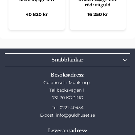
röd/vitguld
40 820
kr
16 250
kr
Snabblänkar
Besöksadress:
Guldhuset i Munktorp,
Tallbacksvägen 1
731 70 KÖPING
Tel: 0221-40454
E-post: info@guldhuset.se
Leveransadress: