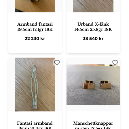
Armband fantasi
Urband X-länk
19,5cm 17,1gr 18K
14,5cm 25,8gr 18K
22 230
kr
33 540
kr
Lägg till i favoriter
Lägg ti
Fantasi armband
Manschettknappar
19cm 31,4gr 18K
m sten 12,5gr 18K