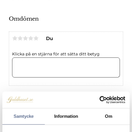
Omdömen
Du
Klicka på en stjärna för att sätta ditt betyg
Produkter från samma kategori
Samtycke
Information
Om