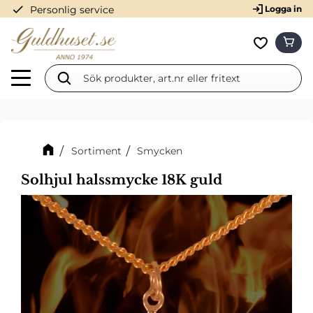
check
Personlig service
Logga in
Meny
KUN
Favorit
Sortiment
Smycken
Solhjul halssmycke 18K guld