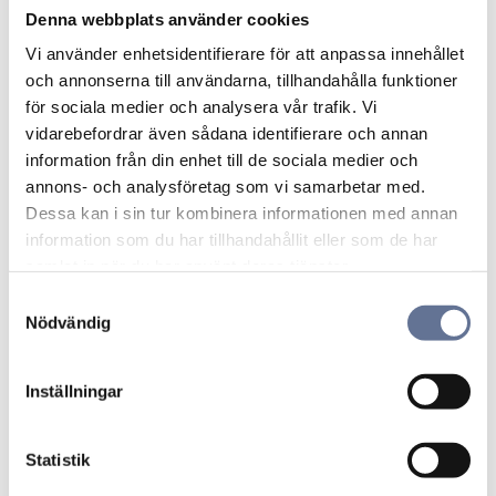
Lägg till i favoriter
Lägg ti
Denna webbplats använder cookies
Vi använder enhetsidentifierare för att anpassa innehållet
och annonserna till användarna, tillhandahålla funktioner
för sociala medier och analysera vår trafik. Vi
vidarebefordrar även sådana identifierare och annan
information från din enhet till de sociala medier och
annons- och analysföretag som vi samarbetar med.
Dessa kan i sin tur kombinera informationen med annan
Fantasi silver
Travhäst med sulky
information som du har tillhandahållit eller som de har
9250278H
silver 9250336H
samlat in när du har använt deras tjänster.
399
kr
399
kr
S
499
kr
499
kr
Nödvändig
a
m
t
Inställningar
y
Lägg till i favoriter
Lägg ti
c
k
Statistik
e