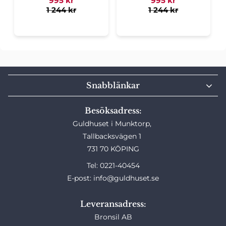
995
kr
995
kr
1 244
kr
1 244
kr
Snabblänkar
Besöksadress:
Guldhuset i Munktorp,
Tallbacksvägen 1
731 70 KÖPING
Tel: 0221-40454
E-post: info@guldhuset.se
Leveransadress:
Bronsil AB