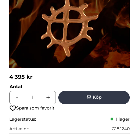
4 395
kr
Antal
-
+
Lägg till i favoriter
Lagerstatus
I lager
Artikelnr
G18J240