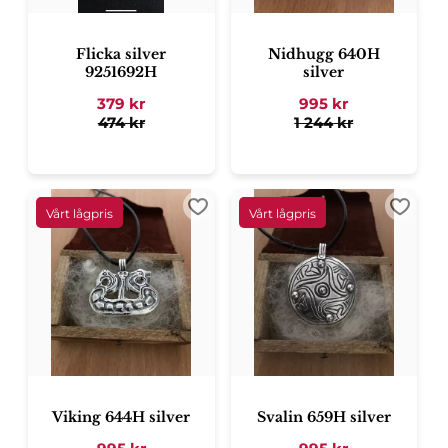
Flicka silver
Nidhugg 640H
9251692H
silver
379
kr
995
kr
474
kr
1 244
kr
Lägg till i favoriter
Lägg ti
Viking 644H silver
Svalin 659H silver