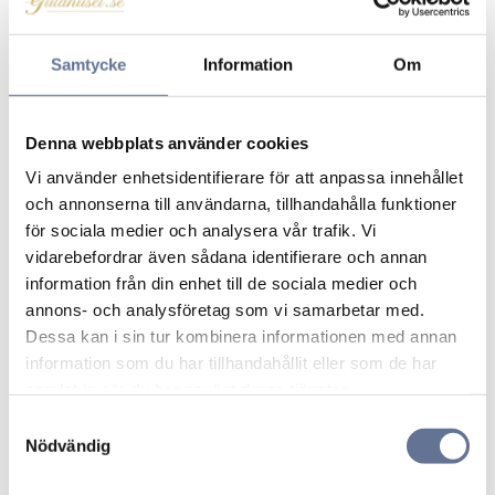
Klicka på en stjärna för att sätta ditt betyg
Samtycke
Information
Om
Denna webbplats använder cookies
Vi använder enhetsidentifierare för att anpassa innehållet
och annonserna till användarna, tillhandahålla funktioner
för sociala medier och analysera vår trafik. Vi
vidarebefordrar även sådana identifierare och annan
Produkter från samma kategori
information från din enhet till de sociala medier och
annons- och analysföretag som vi samarbetar med.
Dessa kan i sin tur kombinera informationen med annan
Lägg till i favoriter
Lägg ti
information som du har tillhandahållit eller som de har
samlat in när du har använt deras tjänster.
S
Nödvändig
a
m