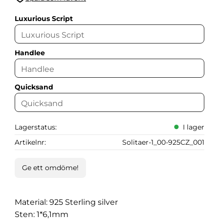
Lägg till i favoriter
Luxurious Script
Handlee
Quicksand
Lagerstatus
I lager
Artikelnr
Solitaer-1_00-925CZ_001
Ge ett omdöme!
Material: 925 Sterling silver
Sten: 1*6,1mm