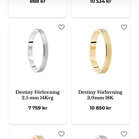
888
kr
10 534
kr
Lägg till i favoriter
Lägg ti
Destiny Förlovning
Destiny Förlovning
2,5 mm 14Kvg
3,0mm 18K
7 759
kr
10 850
kr
Lägg till i favoriter
Lägg ti