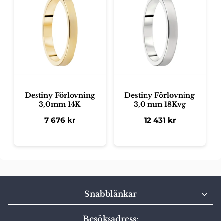
Destiny Förlovning
Destiny Förlovning
3,0mm 14K
3,0 mm 18Kvg
7 676
kr
12 431
kr
Snabblänkar
Besöksadress: