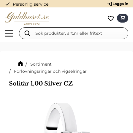
check
Personlig service
Logga in
Meny
KUN
Favorit
Sortiment
Förlovningsringar och vigselringar
Solitär 1,00 Silver CZ