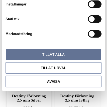
t
Inställningar
y
c
Destiny Förlovning
Destiny Förlovning
2,5mm 18K
2,5mm 14K
k
Statistik
e
9 205
kr
6 536
kr
s
Marknadsföring
v
a
l
Lägg till i favoriter
Lägg ti
TILLÅT ALLA
TILLÅT URVAL
AVVISA
Destiny Förlovning
Destiny Förlovning
2,5 mm Silver
2,5 mm 18Kvg