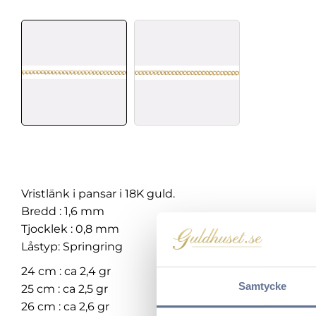
Vristlänk i pansar i 18K guld.
Bredd : 1,6 mm
Tjocklek : 0,8 mm
Låstyp: Springring
24 cm : ca 2,4 gr
Samtycke
25 cm : ca 2,5 gr
26 cm : ca 2,6 gr