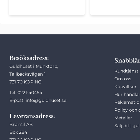
Besöksadress:
Snabblä
Guldhuset i Munktorp,
Kundtjänst
Tallbacksvägen 1
Om oss
731 70 KÖPING
Köpvillkor
Tel: 0221-40454
Hur handlar
E-post: info@guldhuset.se
Reklamatio
Policy och 
Leveransadress:
Metaller
Bronsil AB
Sälj ditt gu
Box 284
731 26 KÖPING