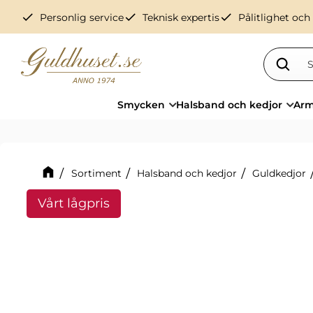
check
check
check
Personlig service
Teknisk expertis
Pålitlighet och
Smycken
Halsband och kedjor
Arm
Sortiment
Halsband och kedjor
Guldkedjor