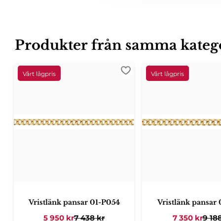
Produkter från samma kateg
Lägg till i favoriter
Vristlänk pansar 01-P054
Vristlänk pansar
5 950
kr
7 438
kr
7 350
kr
9 18