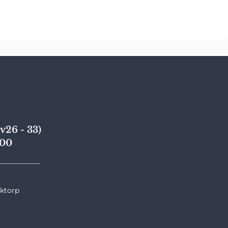
v26 - 33)
,00
____________
nktorp