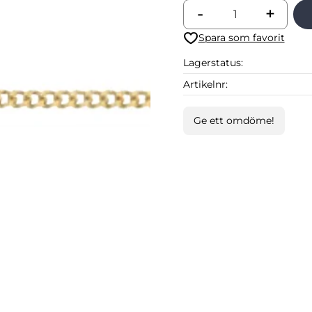
-
+
Lägg till i favoriter
Lagerstatus
Artikelnr
Ge ett omdöme!