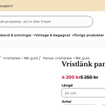
 support
band & armringar
Vintage & begagnat
Övriga produkter
Vristlänkar i 18K guld
Pansar vristlänkar i 18K guld
Vristlänk pa
Nedsatt pris:
Ordinarie p
4 200
kr
5 250
kr
Längd
Antal