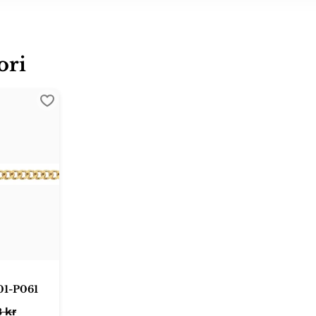
ori
Lägg till i favoriter
 01-P061
8
kr