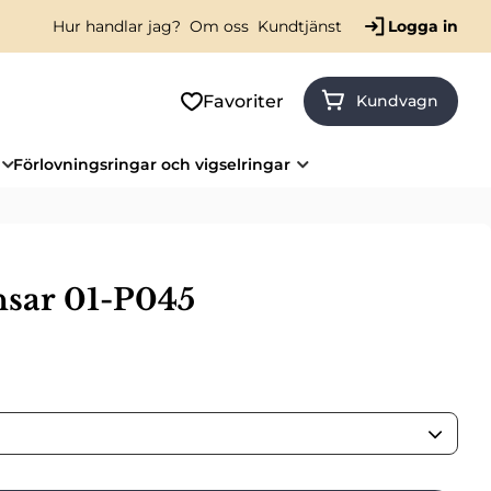
Hur handlar jag?
Om oss
Kundtjänst
Logga in
Favoriter
Kundvagn
Förlovningsringar och vigselringar
nsar 01-P045
ris: