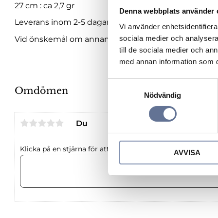
27 cm : ca 2,7 gr
Denna webbplats använder 
Leverans inom 2-5 dagar.
Vi använder enhetsidentifierar
sociala medier och analysera 
Vid önskemål om annan längd, vänligen maila oss om
till de sociala medier och a
med annan information som du 
S
Omdömen
Nödvändig
a
m
t
Du
y
c
Klicka på en stjärna för att sätta ditt betyg
AVVISA
k
e
s
v
a
l