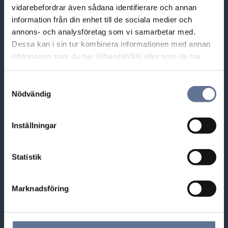
Besöksadress:
vidarebefordrar även sådana identifierare och annan
Guldhuset i Munktorp,
information från din enhet till de sociala medier och
Tallbacksvägen 1
annons- och analysföretag som vi samarbetar med.
731 70 KÖPING
Dessa kan i sin tur kombinera informationen med annan
information som du har tillhandahållit eller som de har
Tel: 0221-40454
samlat in när du har använt deras tjänster.
E-post: info@guldhuset.se
S
Nödvändig
a
Leveransadress:
m
Bronsil AB
t
Box 284
Inställningar
y
731 26 KÖPING
c
k
Statistik
e
s
Marknadsföring
v
a
Öppettider
l