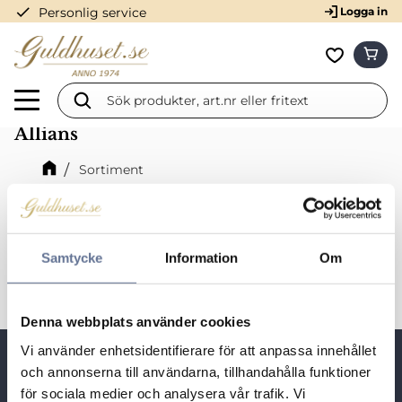
check
Personlig service
Logga in
Meny
KUN
Favorit
Allians
Sortiment
Förlovningsringar och vigselringar
Förlovningsringar och vigselringar i 18K vitguld
Labbodlad diamant
Allians
Samtycke
Information
Om
Denna webbplats använder cookies
Vi använder enhetsidentifierare för att anpassa innehållet
Snabblänkar
och annonserna till användarna, tillhandahålla funktioner
för sociala medier och analysera vår trafik. Vi