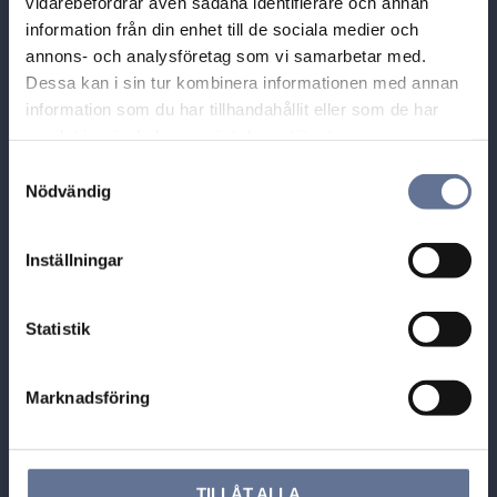
vidarebefordrar även sådana identifierare och annan
Guldhuset i Munktorp,
information från din enhet till de sociala medier och
Tallbacksvägen 1
annons- och analysföretag som vi samarbetar med.
731 70 KÖPING
Dessa kan i sin tur kombinera informationen med annan
Tel: 0221-40454
information som du har tillhandahållit eller som de har
E-post: info@guldhuset.se
samlat in när du har använt deras tjänster.
S
Leveransadress:
Nödvändig
a
Bronsil AB
m
Box 284
t
Inställningar
731 26 KÖPING
y
c
k
Statistik
e
s
Marknadsföring
v
a
Öppettider
l
Sommaren 2026
TILLÅT ALLA