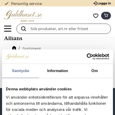
check
Personlig service
Logga in
Meny
KUN
Favorit
Allians
Sortiment
Förlovningsringar och vigselringar
Vitguld 14K
Diamant
Allians
Samtycke
Information
Om
Denna webbplats använder cookies
Vi använder enhetsidentifierare för att anpassa innehållet
Snabblänkar
och annonserna till användarna, tillhandahålla funktioner
för sociala medier och analysera vår trafik. Vi
Besöksadress: