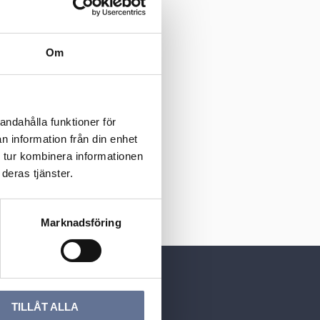
Om
andahålla funktioner för
n information från din enhet
julet armring
 tur kombinera informationen
deras tjänster.
2 295
kr
Marknadsföring
TILLÅT ALLA