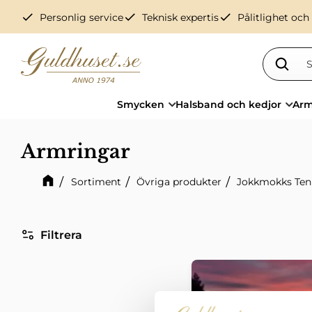
check
check
check
Personlig service
Teknisk expertis
Pålitlighet och
Smycken
Halsband och kedjor
Arm
Armringar
Sortiment
Övriga produkter
Jokkmokks Te
Filtrera