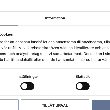
Information
cookies
e för att anpassa innehållet och annonserna till användarna, tillh
vår trafik. Vi vidarebefordrar även sådana identifierare och anna
ing
Snöstjärna armring
Solh
nnons- och analysföretag som vi samarbetar med. Dessa kan i sin
har tillhandahållit eller som de har samlat in när du har använt 
2 295
kr
Inställningar
Statistik
Öppettider
nkar
TILLÅT URVAL