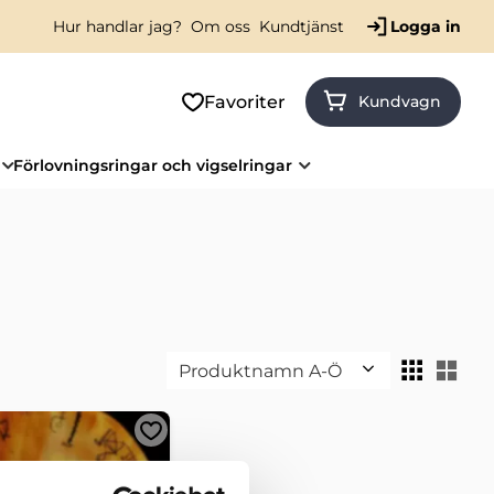
Hur handlar jag?
Om oss
Kundtjänst
Logga in
Favoriter
Kundvagn
Förlovningsringar och vigselringar
Välj sortering
Väl
er
Lägg till i favoriter