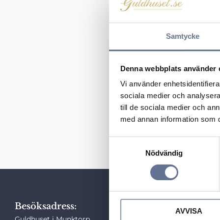
Samtycke
Denna webbplats använder 
Vi använder enhetsidentifierar
sociala medier och analysera 
Jokkmokk Armr
till de sociala medier och a
med annan information som du 
2 295
kr
S
Nödvändig
a
m
t
y
c
Besöksadress:
Snabblä
AVVISA
k
Guldhuset i Munktorp,