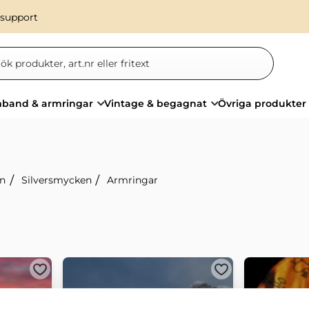
 support
band & armringar
Vintage & begagnat
Övriga produkter
nn
Silversmycken
Armringar
Lägg till i favoriter
Lägg till i favorit