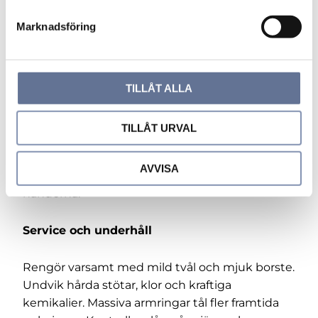
relief/mönster som syns över plagg.
s
Marknadsföring
Stacking: kombinera två smala
v
vintagearmringar i olika färger för kontrast.
a
l
Passformstips
TILLÅT ALLA
Armringar ska passera över handens bredaste
TILLÅT URVAL
punkt utan att skava. Sitter den för löst roterar
den och kan slå i. Sitter den för tight blir den
AVVISA
svår att ta av. Prova helst när du är normalvarm i
händerna.
Service och underhåll
Rengör varsamt med mild tvål och mjuk borste.
Undvik hårda stötar, klor och kraftiga
kemikalier. Massiva armringar tål fler framtida