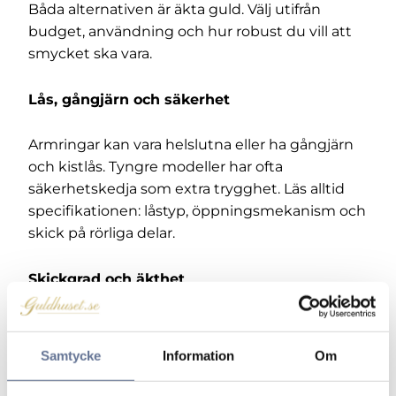
Båda alternativen är äkta guld. Välj utifrån
budget, användning och hur robust du vill att
smycket ska vara.
Lås, gångjärn och säkerhet
Armringar kan vara helslutna eller ha gångjärn
och kistlås. Tyngre modeller har ofta
säkerhetskedja som extra trygghet. Läs alltid
specifikationen: låstyp, öppningsmekanism och
skick på rörliga delar.
Skickgrad och äkthet
Begagnade armringar graderas i text med
tydliga noteringar om repor, polering och
Samtycke
Information
Om
funktion. Leta efter stämplar (t.ex. 750 för 18K)
och uppgift om kontroll. Varje objekt är rengjort