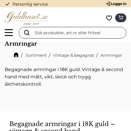
check
Personlig service
Logga in
Meny
KUN
Favorit
Armringar
Sortiment
Vintage & begagnat
Armringar
Begagnade armringar i 18K guld. Vintage & second
hand med mått, vikt, skick och trygg
äkthetskontroll.
Begagnade armringar i 18K guld –
vintage & second hand