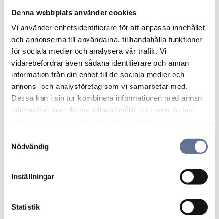
och professionellt bedömt innan listning.
Denna webbplats använder cookies
Vi använder enhetsidentifierare för att anpassa innehållet
Färg och finish
och annonserna till användarna, tillhandahålla funktioner
för sociala medier och analysera vår trafik. Vi
Rödguld: varm, klassisk ton som lyfter relief
vidarebefordrar även sådana identifierare och annan
och mönster.
information från din enhet till de sociala medier och
Vitguld: sval, modern karaktär.
annons- och analysföretag som vi samarbetar med.
Roséguld: mjuk rosa färg.
Dessa kan i sin tur kombinera informationen med annan
information som du har tillhandahållit eller som de har
Ytan kan vara blankpolerad för maximal lyster
samlat in när du har använt deras tjänster.
eller borstad/sidenmatt för ett nedtonat uttryck
S
som döljer mikrorepor bättre.
Nödvändig
a
m
Stilval – minimalistiskt eller statement
t
Inställningar
y
Minimalistiskt: smal, slät armring som fungerar
c
ensam eller i stackning.
k
Statistik
Statement: bred massiv armring eller
e