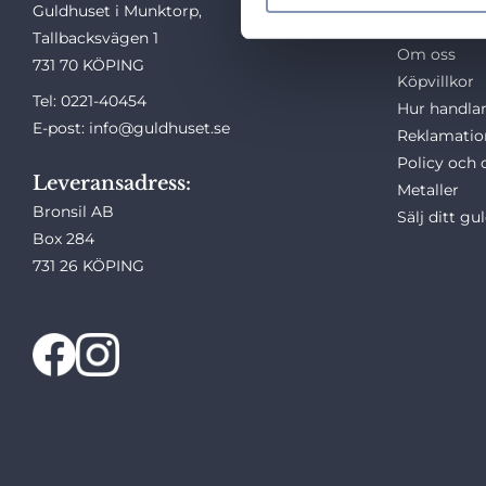
Guldhuset i Munktorp,
e
Kundtjänst
Tallbacksvägen 1
s
Om oss
731 70 KÖPING
v
Köpvillkor
a
Tel: 0221-40454
Hur handlar
l
E-post: info@guldhuset.se
Reklamatio
Policy och 
Leveransadress:
Metaller
Bronsil AB
Sälj ditt gu
Box 284
731 26 KÖPING