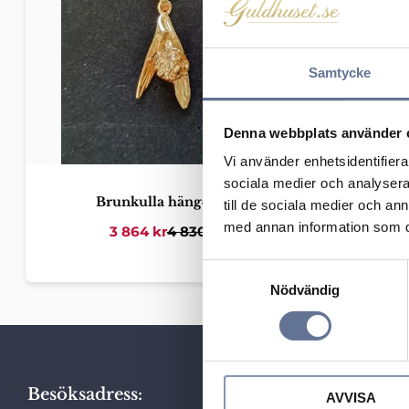
Samtycke
Denna webbplats använder 
Vi använder enhetsidentifierar
sociala medier och analysera 
Brunkulla hänge 18K
till de sociala medier och a
med annan information som du 
3 864
kr
4 830
kr
S
Nödvändig
a
m
t
y
c
Besöksadress:
AVVISA
Snabblä
k