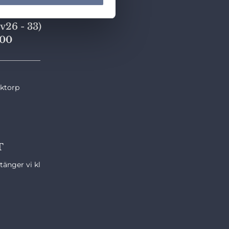
v26 - 33)
,00
____________
nktorp
T
änger vi kl