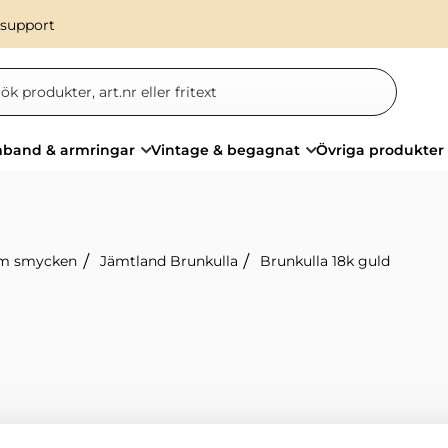
 support
band & armringar
Vintage & begagnat
Övriga produkter
m smycken
Jämtland Brunkulla
Brunkulla 18k guld
er