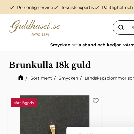
check
check
check
Personlig service
Teknisk expertis
Pålitlighet och
Smycken
Halsband och kedjor
Arm
Brunkulla 18k guld
Sortiment
Smycken
Landskapsblommor so
Lägg till i favorit