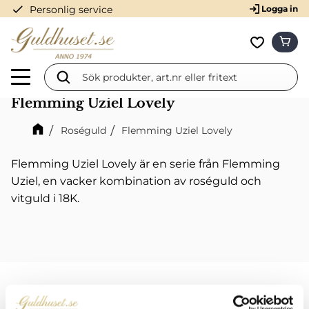
check
Personlig service
Logga in
Meny
KUN
Favorit
Flemming Uziel Lovely
Roséguld
Flemming Uziel Lovely
Flemming Uziel Lovely är en serie från Flemming
Uziel, en vacker kombination av roséguld och
vitguld i 18K.
Rosa är en symbol för vänskap och kärlek-en