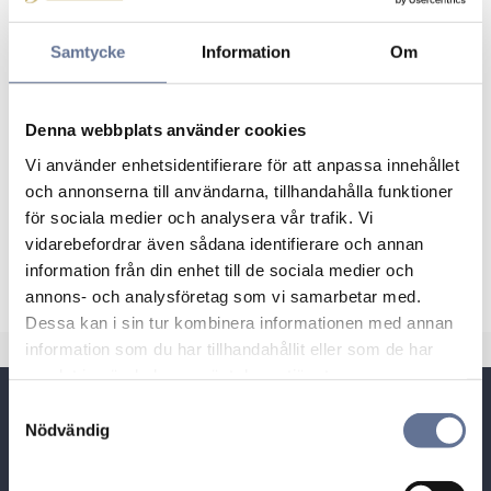
hemlighet mellan dig och din älskade.
Flemming Uziel Lovely går att få med en färgad
Samtycke
Information
Om
diamant 0,01 ct infattad på insidan:
Klicka här
för mer info
Denna webbplats använder cookies
Lovely serien finns också i rödguld eller
Vi använder enhetsidentifierare för att anpassa innehållet
roséguld.
och annonserna till användarna, tillhandahålla funktioner
Klicka nedan om vill gå till:
för sociala medier och analysera vår trafik. Vi
vidarebefordrar även sådana identifierare och annan
Lovely rödguld
information från din enhet till de sociala medier och
Lovely roséguld
annons- och analysföretag som vi samarbetar med.
Dessa kan i sin tur kombinera informationen med annan
information som du har tillhandahållit eller som de har
samlat in när du har använt deras tjänster.
Snabblänkar
S
Nödvändig
a
m
Besöksadress:
t