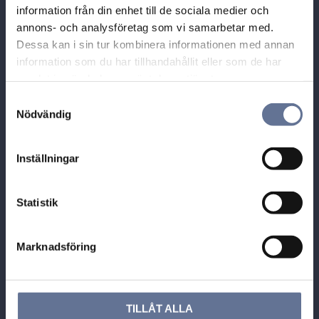
Tallbacksvägen 1
information från din enhet till de sociala medier och
731 70 KÖPING
annons- och analysföretag som vi samarbetar med.
Dessa kan i sin tur kombinera informationen med annan
Tel: 0221-40454
information som du har tillhandahållit eller som de har
E-post: info@guldhuset.se
samlat in när du har använt deras tjänster.
S
Leveransadress:
Nödvändig
a
Bronsil AB
m
Box 284
t
731 26 KÖPING
Inställningar
y
c
k
Statistik
e
s
Marknadsföring
v
Öppettider
a
l
Sommaren 2026
TILLÅT ALLA
Från 22/6 tom 14/8 (v26 - 33)