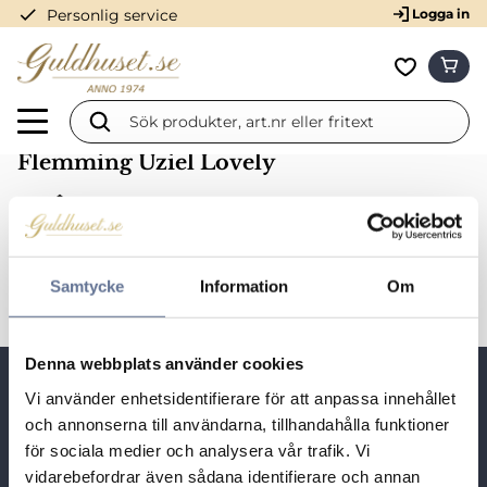
check
Personlig service
Logga in
Meny
KUN
Favorit
Flemming Uziel Lovely
Vigselringar
Vitguld
Flemming Uziel Lovely
Samtycke
Information
Om
Denna webbplats använder cookies
Snabblänkar
Vi använder enhetsidentifierare för att anpassa innehållet
och annonserna till användarna, tillhandahålla funktioner
Besöksadress:
för sociala medier och analysera vår trafik. Vi
Guldhuset i Munktorp,
vidarebefordrar även sådana identifierare och annan