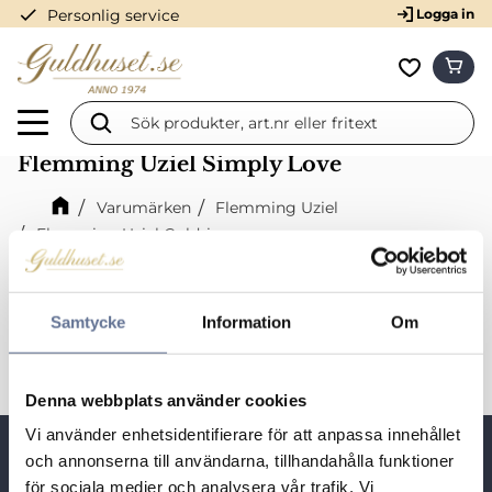
check
Personlig service
Logga in
Meny
KUN
Favorit
Flemming Uziel Simply Love
Varumärken
Flemming Uziel
Flemming Uziel Guldringar
Flemming Uziel Simply Love
Snyggt och enkelt, ren kärlek helt enkelt
Samtycke
Information
Om
Denna webbplats använder cookies
Vi använder enhetsidentifierare för att anpassa innehållet
Snabblänkar
och annonserna till användarna, tillhandahålla funktioner
för sociala medier och analysera vår trafik. Vi