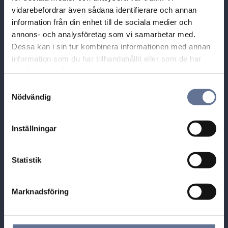
Besöksadress:
vidarebefordrar även sådana identifierare och annan
Guldhuset i Munktorp,
information från din enhet till de sociala medier och
Tallbacksvägen 1
annons- och analysföretag som vi samarbetar med.
Dessa kan i sin tur kombinera informationen med annan
731 70 KÖPING
information som du har tillhandahållit eller som de har
Tel: 0221-40454
samlat in när du har använt deras tjänster.
E-post: info@guldhuset.se
S
Nödvändig
a
Leveransadress:
m
Bronsil AB
t
Inställningar
Box 284
y
731 26 KÖPING
c
k
Statistik
e
s
Marknadsföring
v
a
Öppettider
l