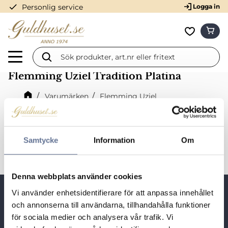
check
Personlig service
Logga in
Meny
KUN
Favorit
Flemming Uziel Tradition Platina
Varumärken
Flemming Uziel
Flemming Uziel Platinaringar
Flemming Uziel Tradition Platina
Samtycke
Information
Om
Denna webbplats använder cookies
Vi använder enhetsidentifierare för att anpassa innehållet
Snabblänkar
och annonserna till användarna, tillhandahålla funktioner
för sociala medier och analysera vår trafik. Vi
Besöksadress: