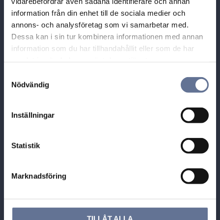
vidarebefordrar även sådana identifierare och annan
Guldhuset i Munktorp,
information från din enhet till de sociala medier och
Tallbacksvägen 1
annons- och analysföretag som vi samarbetar med.
731 70 KÖPING
Dessa kan i sin tur kombinera informationen med annan
Tel: 0221-40454
information som du har tillhandahållit eller som de har
E-post: info@guldhuset.se
samlat in när du har använt deras tjänster.
S
Leveransadress:
Nödvändig
a
Bronsil AB
m
Box 284
t
Inställningar
731 26 KÖPING
y
c
k
Statistik
e
s
Marknadsföring
v
a
Öppettider
l
Sommaren 2026
TILLÅT ALLA