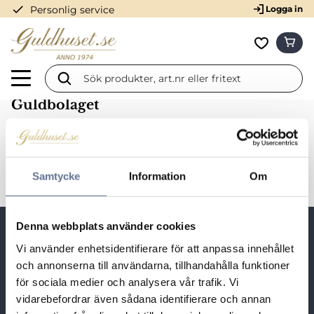
check
Personlig service
Logga in
Meny
KUN
Favorit
Guldbolaget
Varumärken
Guldbolaget
Samtycke
Information
Om
Denna webbplats använder cookies
Snabblänkar
Vi använder enhetsidentifierare för att anpassa innehållet
och annonserna till användarna, tillhandahålla funktioner
Besöksadress:
för sociala medier och analysera vår trafik. Vi
Guldhuset i Munktorp,
vidarebefordrar även sådana identifierare och annan
Tallbacksvägen 1