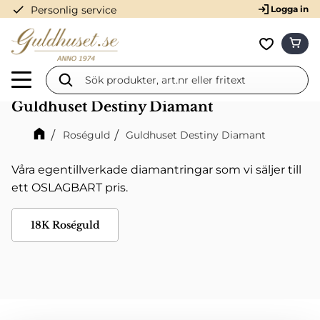
check
Personlig service
Logga in
Meny
KUN
Favorit
Guldhuset Destiny Diamant
Roséguld
Guldhuset Destiny Diamant
Våra egentillverkade diamantringar som vi säljer till
ett OSLAGBART pris.
18K Roséguld