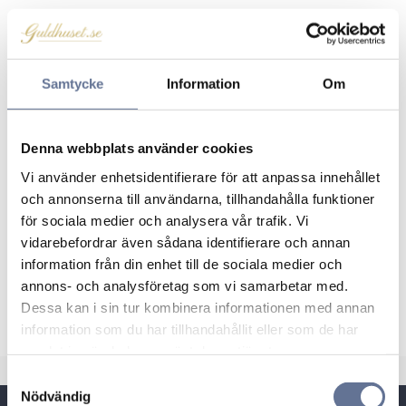
Dessa ringar följer ett klassiskt tema, vilket
innebär att dom kommer hålla i många
generationer.
Samtycke
Information
Om
Alla ringar i denna serie är infattade med vackra
diamanter i Wsi kvalitet.
Denna webbplats använder cookies
Ej konfliktdiamanter enligt
Kimberleyprocessen.
Vi använder enhetsidentifierare för att anpassa innehållet
och annonserna till användarna, tillhandahålla funktioner
Alla ringar levereras med äkthetsintyg och i en
för sociala medier och analysera vår trafik. Vi
vacker ringask.
vidarebefordrar även sådana identifierare och annan
Alla ringar omfattas av 2 års garanti.
information från din enhet till de sociala medier och
annons- och analysföretag som vi samarbetar med.
Förlovningsringar som passar perfekt till dessa
Dessa kan i sin tur kombinera informationen med annan
ringar finner ni i serien Guldhuset Destiny
information som du har tillhandahållit eller som de har
samlat in när du har använt deras tjänster.
S
Nödvändig
a