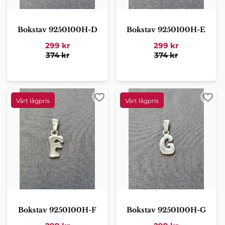
Bokstav 9250100H-D
Bokstav 9250100H-E
299
kr
299
kr
374
kr
374
kr
Lägg till i favoriter
Lägg 
Bokstav 9250100H-F
Bokstav 9250100H-G