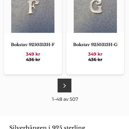
Bokstav 9250313H-F
Bokstav 9250313H-G
349
kr
349
kr
436
kr
436
kr
1–
48
av
507
Silverhängen i 925 sterling