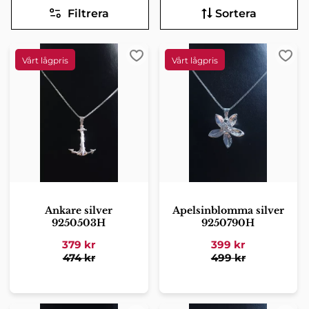
Filtrera
Sortera
Lägg till i favoriter
Lägg 
Ankare silver
Apelsinblomma silver
9250503H
9250790H
379
kr
399
kr
474
kr
499
kr