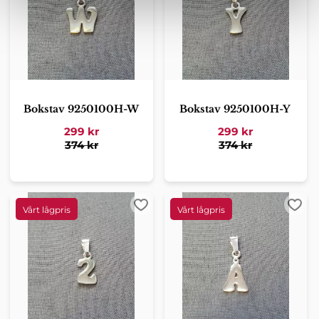
Bokstav 9250100H-W
Bokstav 9250100H-Y
299
kr
299
kr
374
kr
374
kr
Lägg till i favoriter
Lägg 