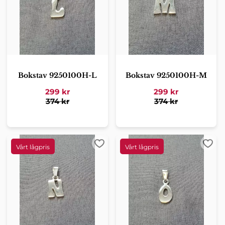
Bokstav 9250100H-L
Bokstav 9250100H-M
299
kr
299
kr
374
kr
374
kr
Lägg till i favoriter
Lägg 