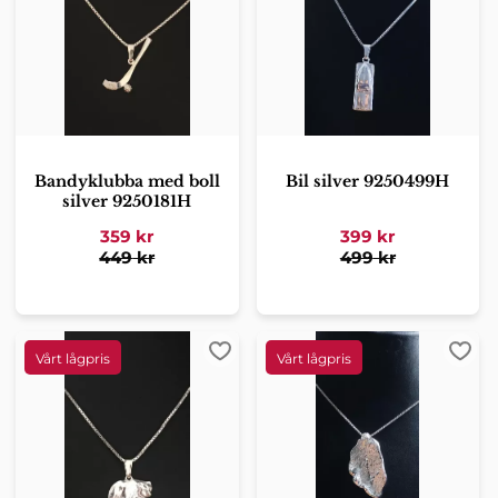
Bandyklubba med boll
Bil silver 9250499H
silver 9250181H
359
kr
399
kr
449
kr
499
kr
Lägg till i favoriter
Lägg 