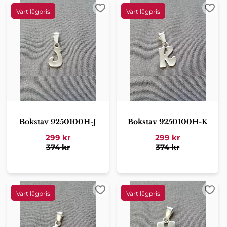
Lägg till i favoriter
Lägg 
Bokstav 9250100H-J
Bokstav 9250100H-K
299
kr
299
kr
374
kr
374
kr
Lägg till i favoriter
Lägg 