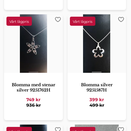
Lägg till i favoriter
Lägg 
Blomma med stenar
Blomma silver
silver 9251762H
9251587H
749
kr
399
kr
936
kr
499
kr