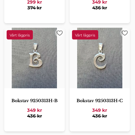
299
kr
349
kr
374
kr
436
kr
Lägg till i favoriter
Lägg 
Bokstav 9250313H-B
Bokstav 9250313H-C
349
kr
349
kr
436
kr
436
kr