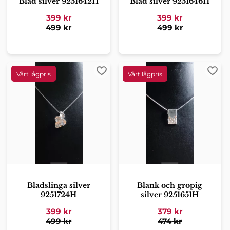
Blad silver 9251642H
Blad silver 9251646H
399
kr
399
kr
499
kr
499
kr
Lägg till i favoriter
Lägg 
Bladslinga silver
Blank och gropig
9251724H
silver 9251651H
399
kr
379
kr
499
kr
474
kr