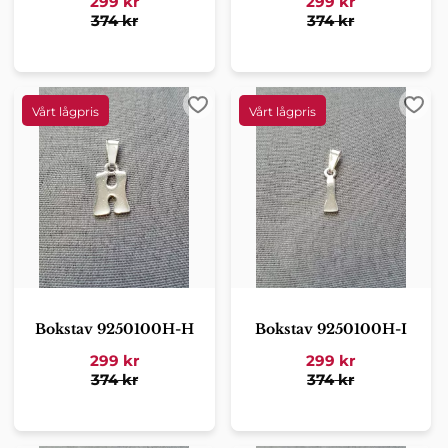
299
kr
299
kr
374
kr
374
kr
Lägg till i favoriter
Lägg 
Bokstav 9250100H-H
Bokstav 9250100H-I
299
kr
299
kr
374
kr
374
kr