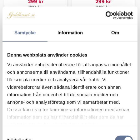
299
kr
299
kr
374
kr
374
kr
Samtycke
Information
Om
Lägg till i favoriter
Lägg 
Denna webbplats använder cookies
Vi använder enhetsidentifierare för att anpassa innehållet
och annonserna till användarna, tillhandahålla funktioner
för sociala medier och analysera vår trafik. Vi
vidarebefordrar även sådana identifierare och annan
information från din enhet till de sociala medier och
annons- och analysföretag som vi samarbetar med.
Bokstav 9250100H-S
Bokstav 9250100H-T
Dessa kan i sin tur kombinera informationen med annan
299
kr
299
kr
information som du har tillhandahållit eller som de har
374
kr
374
kr
samlat in när du har använt deras tjänster.
S