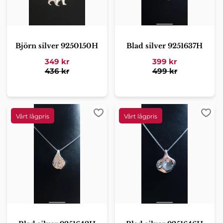
Björn silver 9250150H
Blad silver 9251637H
349
kr
399
kr
436
kr
499
kr
Lägg till i favoriter
Lägg 