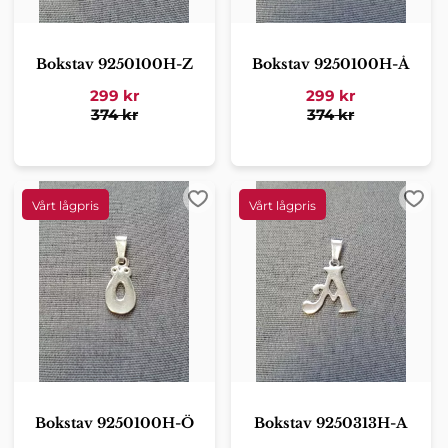
Bokstav 9250100H-Z
Bokstav 9250100H-Å
299
kr
299
kr
374
kr
374
kr
Lägg till i favoriter
Lägg 
Bokstav 9250100H-Ö
Bokstav 9250313H-A