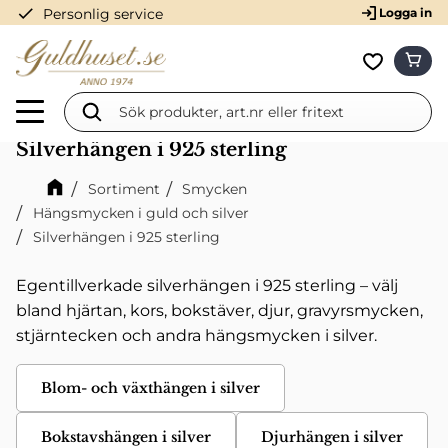
check
Personlig service
Logga in
Meny
KUN
Favorit
Silverhängen i 925 sterling
Sortiment
Smycken
Hängsmycken i guld och silver
Silverhängen i 925 sterling
Egentillverkade silverhängen i 925 sterling – välj
bland hjärtan, kors, bokstäver, djur, gravyrsmycken,
stjärntecken och andra hängsmycken i silver.
Blom- och växthängen i silver
Bokstavshängen i silver
Djurhängen i silver