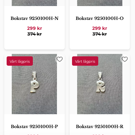
Bokstav 9250100H-N
Bokstav 9250100H-O
299
kr
299
kr
374
kr
374
kr
Lägg till i favoriter
Lägg 
Bokstav 9250100H-P
Bokstav 9250100H-R