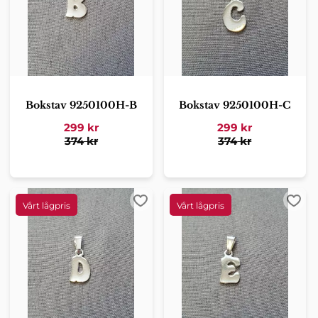
Bokstav 9250100H-B
Bokstav 9250100H-C
299
kr
299
kr
374
kr
374
kr
Lägg till i favoriter
Lägg 