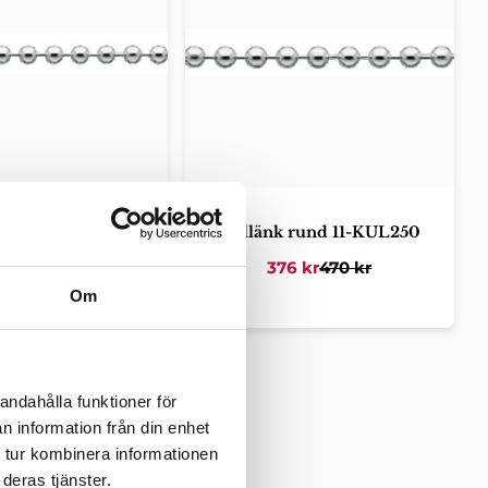
 rund 11-KUL200
Kullänk rund 11-KUL250
60
kr
325
kr
376
kr
470
kr
Om
andahålla funktioner för
n information från din enhet
 tur kombinera informationen
deras tjänster.