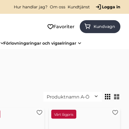
Hur handlar jag?
Om oss
Kundtjänst
Logga in
Favoriter
Kundvagn
Förlovningsringar och vigselringar
Välj sortering
Väl
er
Lägg till i favoriter
Lägg ti