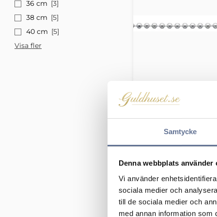
36 cm
3
38 cm
5
40 cm
5
Visa fler
Kullänk rund 11-
172
kr
215
kr
Samtycke
Denna webbplats använder 
Vi använder enhetsidentifierar
sociala medier och analysera 
till de sociala medier och a
med annan information som du 