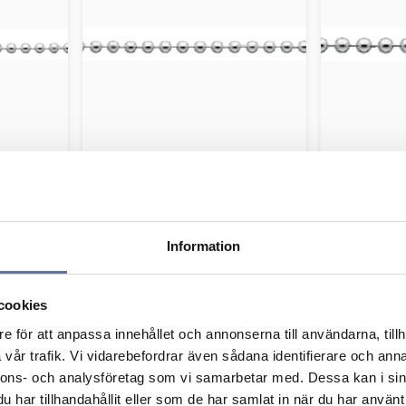
KUL120
Kullänk rund 11-KUL150
Kullänk
276
kr
345
kr
2
Information
cookies
Lägg till i favoriter
e för att anpassa innehållet och annonserna till användarna, tillh
vår trafik. Vi vidarebefordrar även sådana identifierare och anna
nnons- och analysföretag som vi samarbetar med. Dessa kan i sin
har tillhandahållit eller som de har samlat in när du har använt 