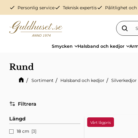
check
check
check
Personlig service
Teknisk expertis
Pålitlighet och
Smycken
Halsband och kedjor
Arm
Rund
Sortiment
Halsband och kedjor
Silverkedjor 
Filtrera
Längd
18 cm
3