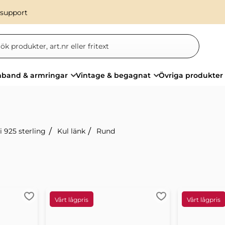
 support
band & armringar
Vintage & begagnat
Övriga produkter
i 925 sterling
Kul länk
Rund
Lägg till i favoriter
Lägg till i favorit