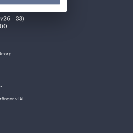
v26 - 33)
,00
____________
nktorp
T
änger vi kl