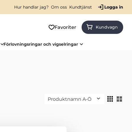
Hur handlar jag?
Om oss
Kundtjänst
Logga in
Favoriter
Kundvagn
Förlovningsringar och vigselringar
Välj sortering
Väl
er