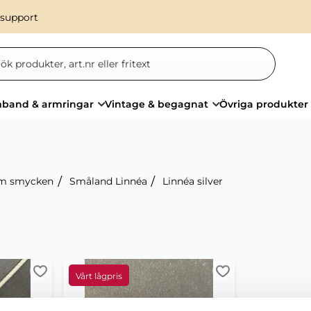
 support
band & armringar
Vintage & begagnat
Övriga produkter
m smycken
Småland Linnéa
Linnéa silver
Lägg till i favoriter
Lägg till i favorit