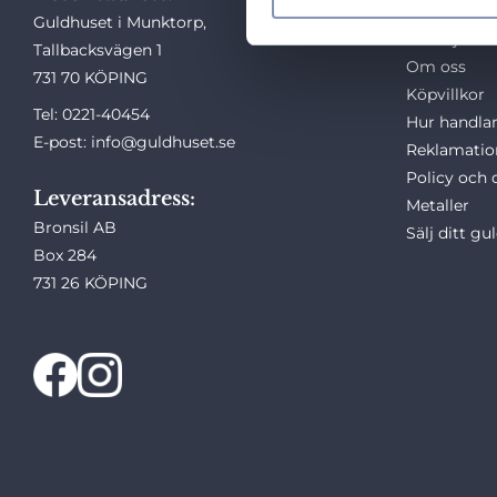
Snabblä
Guldhuset i Munktorp,
e
Kundtjänst
s
Tallbacksvägen 1
Om oss
v
731 70 KÖPING
Köpvillkor
a
Tel: 0221-40454
Hur handlar
l
E-post: info@guldhuset.se
Reklamatio
Policy och 
Leveransadress:
Metaller
Bronsil AB
Sälj ditt gu
Box 284
731 26 KÖPING