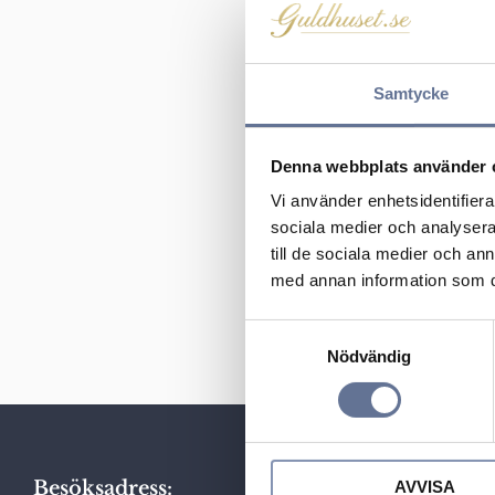
Samtycke
Denna webbplats använder 
Vi använder enhetsidentifierar
sociala medier och analysera 
Linnéa hänge 9
till de sociala medier och a
med annan information som du 
449
kr
561
kr
S
Nödvändig
a
m
t
y
c
Besöksadress:
AVVISA
k