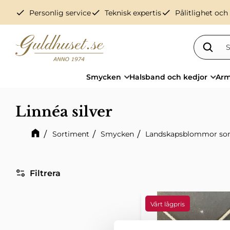
check
check
check
Personlig service
Teknisk expertis
Pålitlighet och
Smycken
Halsband och kedjor
Arm
Linnéa silver
Sortiment
Smycken
Landskapsblommor so
Filtrera