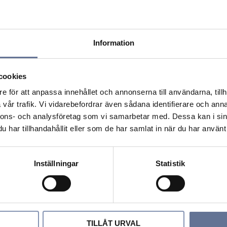
Information
cookies
e för att anpassa innehållet och annonserna till användarna, tillh
vår trafik. Vi vidarebefordrar även sådana identifierare och anna
25
Linnéa örhänge hängande
nnons- och analysföretag som vi samarbetar med. Dessa kan i sin
925
har tillhandahållit eller som de har samlat in när du har använt 
599
kr
749
kr
Inställningar
Statistik
Öppettider
TILLÅT URVAL