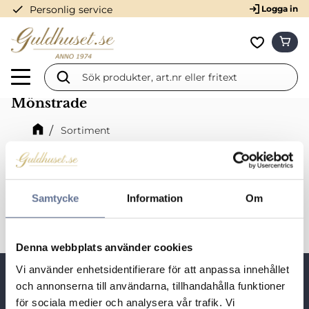
check
Personlig service
Logga in
Meny
KUN
Favorit
Mönstrade
Sortiment
Förlovningsringar och vigselringar
Förlovningsringar och vigselringar i 18K vitguld
Mönstrade
Samtycke
Information
Om
Denna webbplats använder cookies
Vi använder enhetsidentifierare för att anpassa innehållet
Snabblänkar
och annonserna till användarna, tillhandahålla funktioner
för sociala medier och analysera vår trafik. Vi