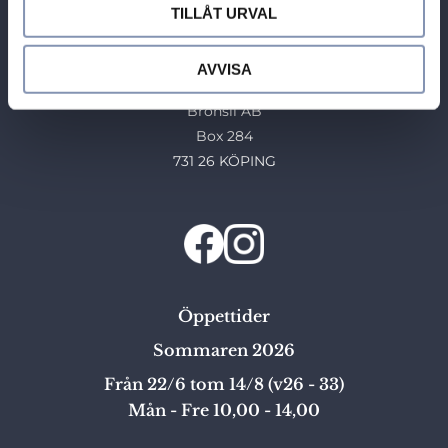
Tel: 0221-40454
TILLÅT URVAL
E-post: info@guldhuset.se
AVVISA
Leveransadress:
Bronsil AB
Box 284
731 26 KÖPING
Öppettider
Sommaren 2026
Från 22/6 tom 14/8 (v26 - 33)
Mån - Fre 10,00 - 14,00
_______________________________________________