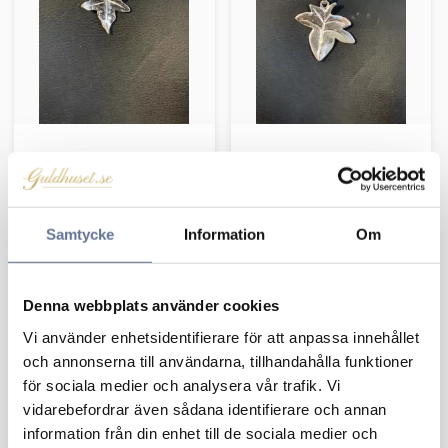
Murgröna hänge liten
Murgröna hänge
925
mellan 925
349
kr
449
kr
436
kr
561
kr
Samtycke
Information
Om
Denna webbplats använder cookies
Lägg till i favoriter
Vi använder enhetsidentifierare för att anpassa innehållet
och annonserna till användarna, tillhandahålla funktioner
för sociala medier och analysera vår trafik. Vi
vidarebefordrar även sådana identifierare och annan
information från din enhet till de sociala medier och