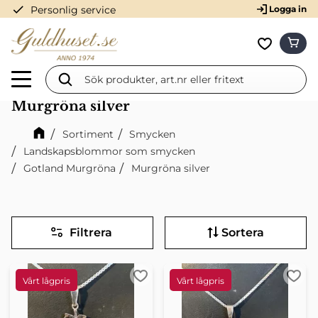
check
Personlig service
Logga in
Meny
KUN
Favorit
Murgröna silver
Sortiment
Smycken
Landskapsblommor som smycken
Gotland Murgröna
Murgröna silver
Filtrera
Sortera
Lägg till i favoriter
Lägg 