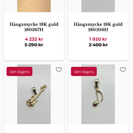
Hängsmycke 18K guld
Hängsmycke 18K guld
180367H
180506H
4 232
kr
1 920
kr
5 290
kr
2 400
kr
Lägg till i favoriter
Lägg 