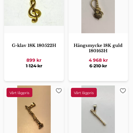
G-klav 18K 180522H
Hängsmycke 18K guld
180163H
899
kr
4 968
kr
1 124
kr
6 210
kr
Lägg till i favoriter
Lägg 