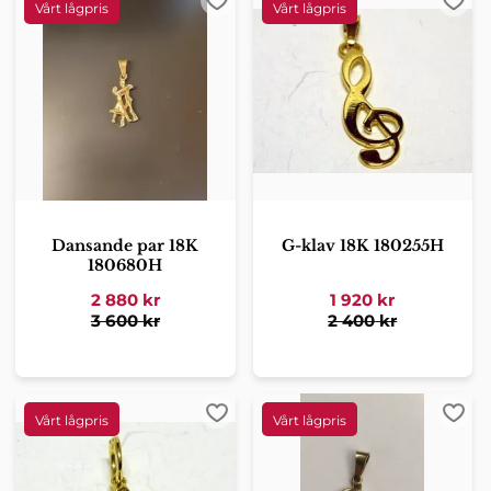
Lägg till i favoriter
Lägg 
Dansande par 18K
G-klav 18K 180255H
180680H
2 880
kr
1 920
kr
3 600
kr
2 400
kr
Lägg till i favoriter
Lägg 