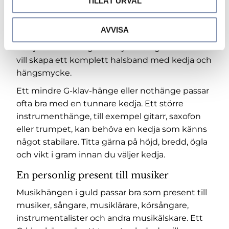
TILLÅT URVAL
du väljer kedja är det viktigt att kedjans
tjocklek passar hängets ögla och att kedjan
AVVISA
känns proportionerlig till hängets storlek. Du
kan jämföra med
guldkedjor i 18K guld
om du
vill skapa ett komplett halsband med kedja och
hängsmycke.
Ett mindre G-klav-hänge eller nothänge passar
ofta bra med en tunnare kedja. Ett större
instrumenthänge, till exempel gitarr, saxofon
eller trumpet, kan behöva en kedja som känns
något stabilare. Titta gärna på höjd, bredd, ögla
och vikt i gram innan du väljer kedja.
En personlig present till musiker
Musikhängen i guld passar bra som present till
musiker, sångare, musiklärare, körsångare,
instrumentalister och andra musikälskare. Ett