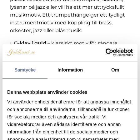
lyssnar på jazz eller vill ha ett mer uttrycksfullt
musikmotiv. Ett trumpethänge ger ett tydligt
instrumentmotiv med koppling till brass,
orkester, jazz eller blåsmusik.
G-klav i guld
– klassiskt motiv för sångare,
musiker och musikälskare.
Musiknot i guld
– diskret symbol för musik,
rytm och melodi.
Samtycke
Information
Om
Gitarrhänge i guld
– passar gitarrister och
personer med stark koppling till gitarrmusik.
Saxofonhänge i guld
– ett tydligt
Denna webbplats använder cookies
instrumenthänge för jazz, blåsmusik och
Vi använder enhetsidentifierare för att anpassa innehållet
saxofonister.
och annonserna till användarna, tillhandahålla funktioner
Trumpethänge i guld
– passar trumpetare,
för sociala medier och analysera vår trafik. Vi
brassmusiker och musikintresserade.
vidarebefordrar även sådana identifierare och annan
Dansande par
– ett motiv för dig som vill
information från din enhet till de sociala medier och
koppla smycket till musik, rörelse och dans.
annons- och analysföretag som vi samarbetar med.