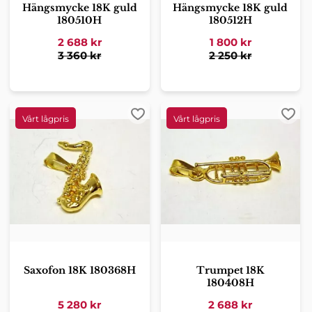
Hängsmycke 18K guld
Hängsmycke 18K guld
180510H
180512H
2 688
kr
1 800
kr
3 360
kr
2 250
kr
Lägg till i favoriter
Lägg 
Saxofon 18K 180368H
Trumpet 18K
180408H
5 280
kr
2 688
kr