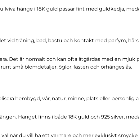
llviva hänge i 18K guld passar fint med guldkedja, medan 
av det vid träning, bad, bastu och kontakt med parfym, h
a. Det är normalt och kan ofta åtgärdas med en mjuk put
runt små blomdetaljer, öglor, fästen och örhängeslås.
era hembygd, vår, natur, minne, plats eller personlig a
ngen. Hänget finns i både 18K guld och 925 silver, med
 bra val när du vill ha ett varmare och mer exklusivt sm