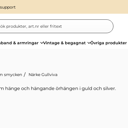
 support
band & armringar
Vintage & begagnat
Övriga produkter
m smycken
Närke Gullviva
 hänge och hängande örhängen i guld och silver.