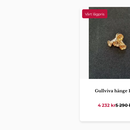
Gullviva hänge 
4 232
kr
5 290