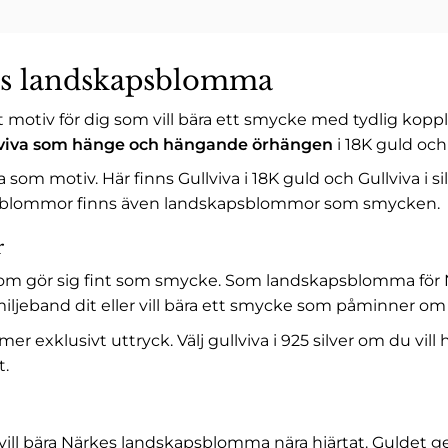
es landskapsblomma
otiv för dig som vill bära ett smycke med tydlig kopplin
lviva som hänge och hängande örhängen
i 18K guld och 
a som motiv. Här finns
Gullviva i 18K guld
och
Gullviva i si
apsblommor finns även
landskapsblommor som smycken
.
r
m gör sig fint som smycke. Som landskapsblomma för När
miljeband dit eller vill bära ett smycke som påminner om 
mer exklusivt uttryck. Välj gullviva i 925 silver om du vill
t.
du vill bära Närkes landskapsblomma nära hjärtat. Guldet 