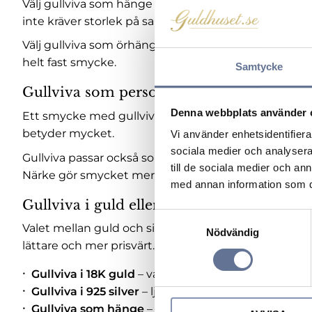
Välj gullviva som hänge om du vill bära blomman när
inte kräver storlek på samma sätt som en ring.
Välj gullviva som örhängen om du vill att blomman 
helt fast smycke.
Samtycke
Gullviva som personlig present
Denna webbplats använder 
Ett smycke med gullviva är en fin present till någon
betyder mycket.
Vi använder enhetsidentifierar
sociala medier och analysera 
Gullviva passar också som present när du vill ge e
till de sociala medier och a
Närke gör smycket mer personligt än ett vanligt b
med annan information som du 
Gullviva i guld eller silver
S
Valet mellan guld och silver handlar både om stil och 
Nödvändig
a
lättare och mer prisvärt.
m
t
Gullviva i 18K guld
– varm, klassisk och mer exklusi
y
Gullviva i 925 silver
– ljus, lättburen och prisvärd k
c
Gullviva som hänge
– bärs nära hjärtat och passar