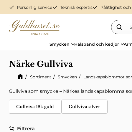
check
check
check
Personlig service
Teknisk expertis
Pålitlighet och
Smycken
Halsband och kedjor
Arm
Närke Gullviva
Sortiment
Smycken
Landskapsblommor so
Gullviva som smycke – Närkes landskapsblomma som
Gullviva 18k guld
Gullviva silver
Filtrera