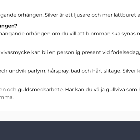
gande örhängen. Silver är ett ljusare och mer lättburet al
hängen?
älj hängande örhängen om du vill att blomman ska synas nä
gullvivasmycke kan bli en personlig present vid födelsedag,
 undvik parfym, hårspray, bad och hårt slitage. Silver 
ken och guldsmedsarbete. Här kan du välja gullviva som 
lomma.