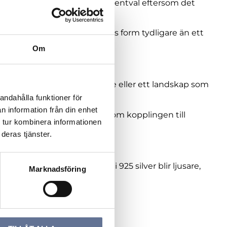
änge är också ett tryggt presentval eftersom det
lse och framhäver gullvivans form tydligare än ett
Om
mbygd, familjeplats, vårminne eller ett landskap som
andahålla funktioner för
n information från din enhet
vårnära känsla, samtidigt som kopplingen till
 tur kombinera informationen
deras tjänster.
vt uttryck, medan gullviva i 925 silver blir ljusare,
Marknadsföring