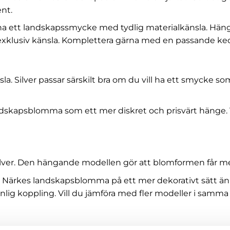
nt.
vill ha ett landskapssmycke med tydlig materialkänsla. Hä
exklusiv känsla. Komplettera gärna med en passande ked
nsla. Silver passar särskilt bra om du vill ha ett smycke 
es landskapsblomma som ett mer diskret och prisvärt hänge
ver. Den hängande modellen gör att blomformen får mer r
ärkes landskapsblomma på ett mer dekorativt sätt än ett 
nlig koppling. Vill du jämföra med fler modeller i samma