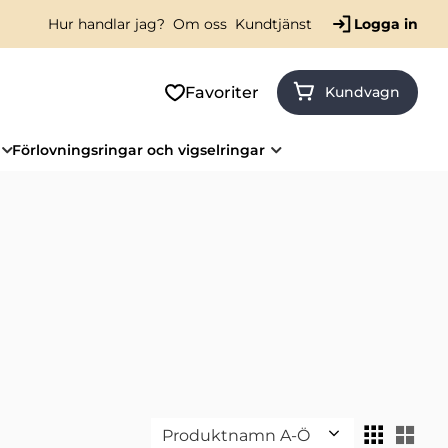
Hur handlar jag?
Om oss
Kundtjänst
Logga in
Favoriter
Kundvagn
Förlovningsringar och vigselringar
Välj sortering
Väl