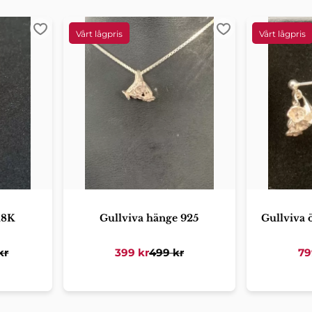
Lägg till i favoriter
Lägg till i favorit
18K
Gullviva hänge 925
Gullviva
kr
399
kr
499
kr
79