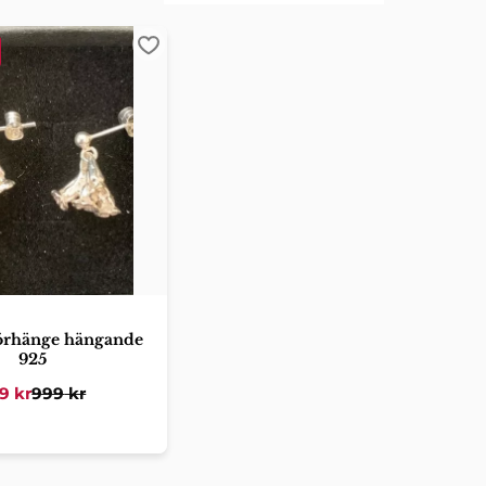
er
Lägg till i favoriter
 örhänge hängande
925
9
kr
999
kr