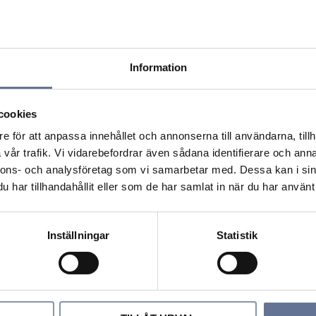
a hjärtat och låta smycket kännas mer personligt. Ett h
ska synas nära ansiktet. Hängande örhängen ger mer röre
Information
cookies
 med koppling till Närke. Det kan vara en födelseort, he
e för att anpassa innehållet och annonserna till användarna, tillh
vår trafik. Vi vidarebefordrar även sådana identifierare och anna
tt smycke med mer tanke bakom. Motivet har en mjuk och 
nnons- och analysföretag som vi samarbetar med. Dessa kan i sin
lomformat smycke.
har tillhandahållit eller som de har samlat in när du har använt 
känsla. Gullviva i 18K guld får ett varmare och mer exklusi
Inställningar
Statistik
v känsla.
änsla.
 bra som personlig gåva.