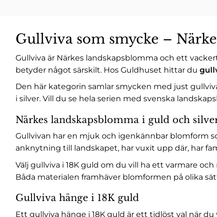
Gullviva som smycke – Närk
Gullviva är Närkes landskapsblomma och ett vackert m
betyder något särskilt. Hos Guldhuset hittar du
gul
Den här kategorin samlar smycken med just gullviv
i silver. Vill du se hela serien med svenska landsk
Närkes landskapsblomma i guld och silve
Gullvivan har en mjuk och igenkännbar blomform so
anknytning till landskapet, har vuxit upp där, har fa
Välj gullviva i 18K guld om du vill ha ett varmare och 
Båda materialen framhäver blomformen på olika sät
Gullviva hänge i 18K guld
Ett gullviva hänge i 18K guld är ett tidlöst val när 