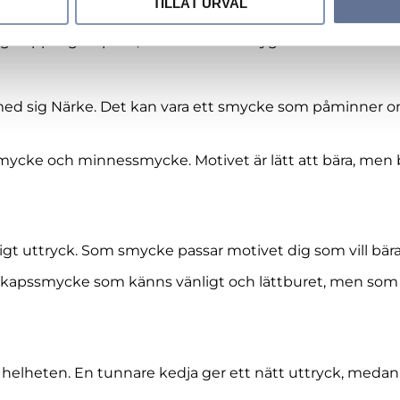
TILLÅT URVAL
se och synlighet nära ansiktet.
 koppling till plats, natur och hembygd.
a med sig Närke. Det kan vara ett smycke som påminner 
smycke och minnessmycke. Motivet är lätt att bära, men 
rligt uttryck. Som smycke passar motivet dig som vill bär
 landskapssmycke som känns vänligt och lättburet, men so
r helheten. En tunnare kedja ger ett nätt uttryck, meda