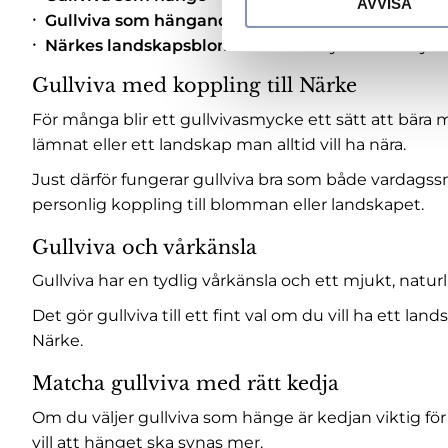
AVVISA
k
Gullviva som hängande örhängen
– ger mer rörel
e
Närkes landskapsblomma
– ett smycke med tydlig
s
v
Gullviva med koppling till Närke
a
För många blir ett gullvivasmycke ett sätt att bär
l
lämnat eller ett landskap man alltid vill ha nära.
Just därför fungerar gullviva bra som både vardags
personlig koppling till blomman eller landskapet.
Gullviva och vårkänsla
Gullviva har en tydlig vårkänsla och ett mjukt, natu
Det gör gullviva till ett fint val om du vill ha ett
Närke.
Matcha gullviva med rätt kedja
Om du väljer gullviva som hänge är kedjan viktig fö
vill att hänget ska synas mer.