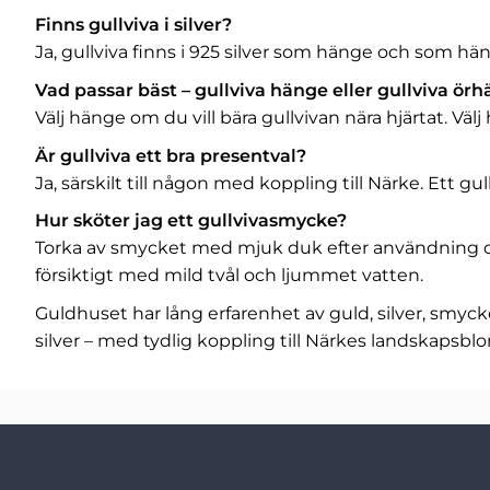
Finns gullviva i silver?
Ja, gullviva finns i 925 silver som hänge och som hän
Vad passar bäst – gullviva hänge eller gullviva ör
Välj hänge om du vill bära gullvivan nära hjärtat. V
Är gullviva ett bra presentval?
Ja, särskilt till någon med koppling till Närke. Ett 
Hur sköter jag ett gullvivasmycke?
Torka av smycket med mjuk duk efter användning och
försiktigt med mild tvål och ljummet vatten.
Guldhuset har lång erfarenhet av guld, silver, smyc
silver – med tydlig koppling till Närkes landskapsb