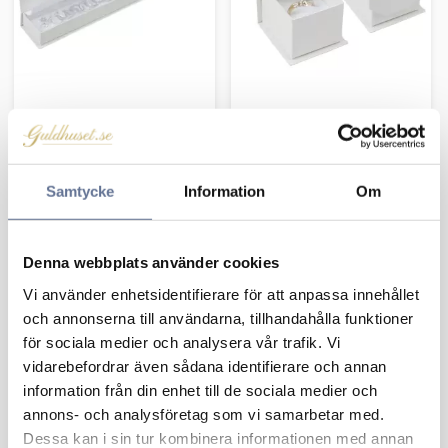
Presentask Luxury
Presentask Luxury
White 2275026-1
White 475239-3
115
kr
79
kr
Samtycke
Information
Om
Lägg till i favoriter
Lägg 
Denna webbplats använder cookies
Vi använder enhetsidentifierare för att anpassa innehållet
och annonserna till användarna, tillhandahålla funktioner
för sociala medier och analysera vår trafik. Vi
vidarebefordrar även sådana identifierare och annan
information från din enhet till de sociala medier och
annons- och analysföretag som vi samarbetar med.
Dessa kan i sin tur kombinera informationen med annan