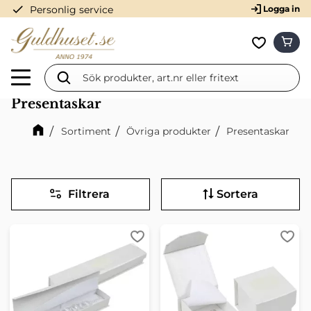
check
Personlig service
Logga in
Meny
KUN
Favorit
Presentaskar
Sortiment
Övriga produkter
Presentaskar
Filtrera
Sortera
Lägg till i favoriter
Lägg 