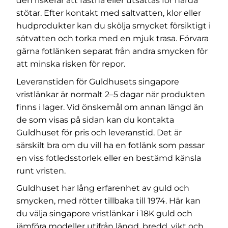
den riskerar att fastna eller utsättas för hårda
stötar. Efter kontakt med saltvatten, klor eller
hudprodukter kan du skölja smycket försiktigt i
sötvatten och torka med en mjuk trasa. Förvara
gärna fotlänken separat från andra smycken för
att minska risken för repor.
Leveranstiden för Guldhusets singapore
vristlänkar är normalt 2–5 dagar när produkten
finns i lager. Vid önskemål om annan längd än
de som visas på sidan kan du kontakta
Guldhuset för pris och leveranstid. Det är
särskilt bra om du vill ha en fotlänk som passar
en viss fotledsstorlek eller en bestämd känsla
runt vristen.
Guldhuset har lång erfarenhet av guld och
smycken, med rötter tillbaka till 1974. Här kan
du välja singapore vristlänkar i 18K guld och
jämföra modeller utifrån längd, bredd, vikt och