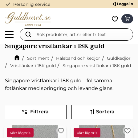
check
Personlig service
Logga in
Meny
KUN
Favorit
Singapore vristlänkar i 18K guld
Sortiment
Halsband och kedjor
Guldkedjor
Vristlänkar i 18K guld
Singapore vristlänkar i 18K guld
Singapore vristlänkar i 18K guld – följsamma
fotlänkar med springring och levande glans.
Filtrera
Sortera
Lägg till i favoriter
Lägg 