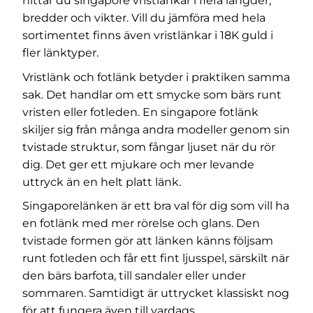
hittar du singapore vristlänkar i flera längder,
bredder och vikter. Vill du jämföra med hela
sortimentet finns även
vristlänkar i 18K guld
i
fler länktyper.
Vristlänk och fotlänk betyder i praktiken samma
sak. Det handlar om ett smycke som bärs runt
vristen eller fotleden. En singapore fotlänk
skiljer sig från många andra modeller genom sin
tvistade struktur, som fångar ljuset när du rör
dig. Det ger ett mjukare och mer levande
uttryck än en helt platt länk.
Singaporelänken är ett bra val för dig som vill ha
en fotlänk med mer rörelse och glans. Den
tvistade formen gör att länken känns följsam
runt fotleden och får ett fint ljusspel, särskilt när
den bärs barfota, till sandaler eller under
sommaren. Samtidigt är uttrycket klassiskt nog
för att fungera även till vardags.