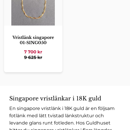
Vristlänk singapore
01-SING050
7 700
kr
9 625
kr
Singapore vristlänkar i 18K guld
En singapore vristlänk i 18K guld är en följsam
fotlänk med lätt tvistad länkstruktur och
levande glans runt fotleden. Hos Guldhuset