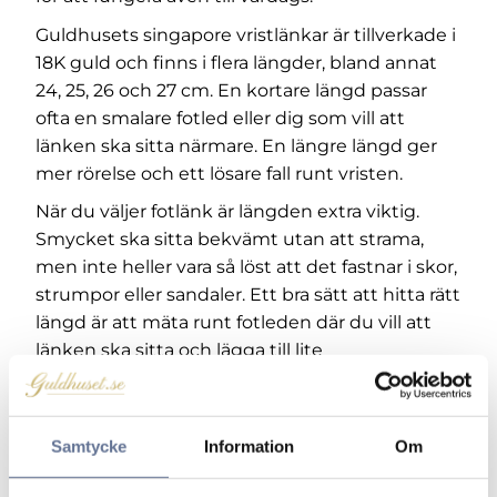
Guldhusets singapore vristlänkar är tillverkade i
18K guld och finns i flera längder, bland annat
24, 25, 26 och 27 cm. En kortare längd passar
ofta en smalare fotled eller dig som vill att
länken ska sitta närmare. En längre längd ger
mer rörelse och ett lösare fall runt vristen.
När du väljer fotlänk är längden extra viktig.
Smycket ska sitta bekvämt utan att strama,
men inte heller vara så löst att det fastnar i skor,
strumpor eller sandaler. Ett bra sätt att hitta rätt
längd är att mäta runt fotleden där du vill att
länken ska sitta och lägga till lite
rörelseutrymme. Tänk också på att fotleden kan
svullna något under varma dagar.
Bredden påverkar hur tydlig vristlänken blir. En
Samtycke
Information
Om
smalare singapore vristlänk på omkring 1,8 mm