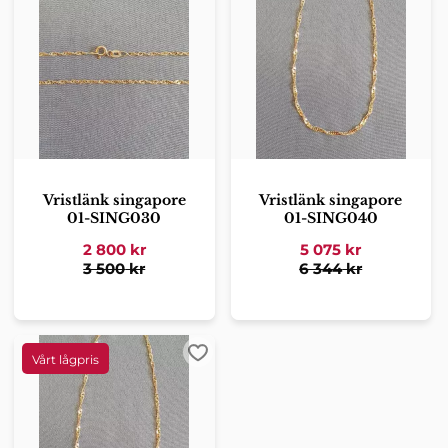
Vristlänk singapore
Vristlänk singapore
01-SING030
01-SING040
2 800
kr
5 075
kr
3 500
kr
6 344
kr
Lägg till i favoriter