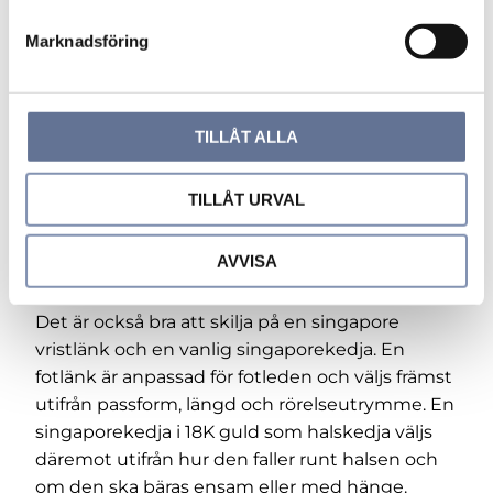
detalj. Kontrollera därför alltid att länken sitter
s
Marknadsföring
v
bekvämt och tryggt när den används.
a
Om du jämför singapore med pansar är
l
skillnaden främst uttrycket i länken. Singapore
TILLÅT ALLA
har en lätt tvistad form som ger mjuk rörelse
och levande glans, medan
pansar vristlänkar i
TILLÅT URVAL
18K guld
har en plattare och mer klassisk
länkstruktur. Singapore passar bäst när du vill
ha en fotlänk med mer spel i ljuset och ett
AVVISA
mjukare fall runt fotleden.
Det är också bra att skilja på en singapore
vristlänk och en vanlig singaporekedja. En
fotlänk är anpassad för fotleden och väljs främst
utifrån passform, längd och rörelseutrymme. En
singaporekedja i 18K guld
som halskedja väljs
däremot utifrån hur den faller runt halsen och
om den ska bäras ensam eller med hänge.