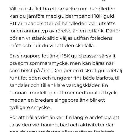
Vill du i stället ha ett smycke runt handleden
kan du jämföra med
guldarmband i 18K guld
.
Ett armband sitter på handleden och utsätts
för en annan typ av rörelse än en fotlänk. Därför
bör en vristlänk alltid väljas utifrån fotledens
mått och hur du vill att den ska falla.
En singapore fotlänk i 18K guld passar särskilt
bra som sommarsmycke, men kan bäras när
som helst på året. Den ger en diskret gulddetalj
runt fotleden och fungerar fint både barfota, till
sandaler och till enklare vardagskläder. En
tunnare modell ger ett mer nedtonat uttryck,
medan en bredare singaporelänk blir ett
tydligare smycke.
För att hålla vristlänken fin längre är det bra att
ta av den vid träning, bad och aktiviteter där