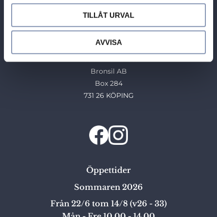
731 70 KÖPING
TILLÅT URVAL
Tel: 0221-40454
E-post: info@guldhuset.se
AVVISA
Leveransadress:
Bronsil AB
Box 284
731 26 KÖPING
Öppettider
Sommaren 2026
Från 22/6 tom 14/8 (v26 - 33)
Mån - Fre 10,00 - 14,00