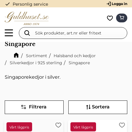
check
Personlig service
Logga in
Meny
KUN
Favorit
Singapore
Sortiment
Halsband och kedjor
Silverkedjor i 925 sterling
Singapore
Singaporekedjor i silver.
Filtrera
Sortera
Lägg till i favoriter
Lägg 