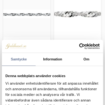
Silverkedja Singapore
Silverkedja Singapore
11-SING030
11-SING040
216
kr
212
kr
Samtycke
Information
Om
270
kr
265
kr
Denna webbplats använder cookies
Vi använder enhetsidentifierare för att anpassa innehållet
Lägg till i favoriter
och annonserna till användarna, tillhandahålla funktioner
för sociala medier och analysera vår trafik. Vi
vidarebefordrar även sådana identifierare och annan