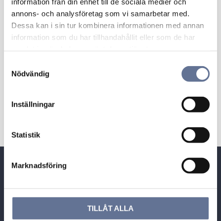
information från din enhet till de sociala medier och
annons- och analysföretag som vi samarbetar med.
Dessa kan i sin tur kombinera informationen med annan
information som du har tillhandahållit eller som de har
samlat in när du har använt deras tjänster.
Silverkedja Singapore
S
11-SING050
Nödvändig
a
m
316
kr
395
kr
t
Inställningar
y
c
k
Statistik
e
s
Snabblänkar
Marknadsföring
v
a
Besöksadress:
l
Guldhuset i Munktorp,
TILLÅT ALLA
Tallbacksvägen 1