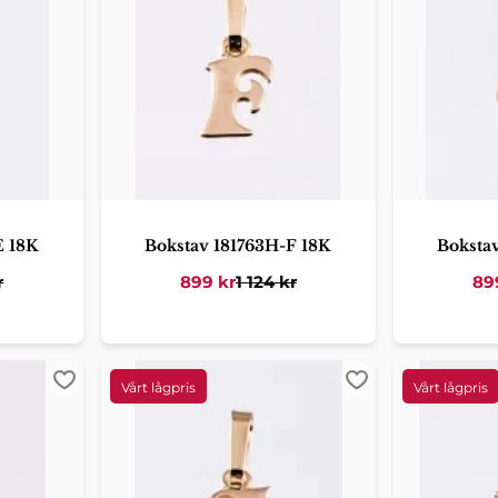
E 18K
Bokstav 181763H-F 18K
Boksta
r
899
kr
1 124
kr
89
Lägg till i favoriter
Lägg till i favorit