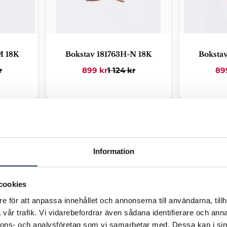
M 18K
Bokstav 181763H-N 18K
Boksta
r
899
kr
1 124
kr
89
Lägg till i favoriter
Lägg till i favorit
Information
cookies
e för att anpassa innehållet och annonserna till användarna, tillh
vår trafik. Vi vidarebefordrar även sådana identifierare och anna
nnons- och analysföretag som vi samarbetar med. Dessa kan i sin