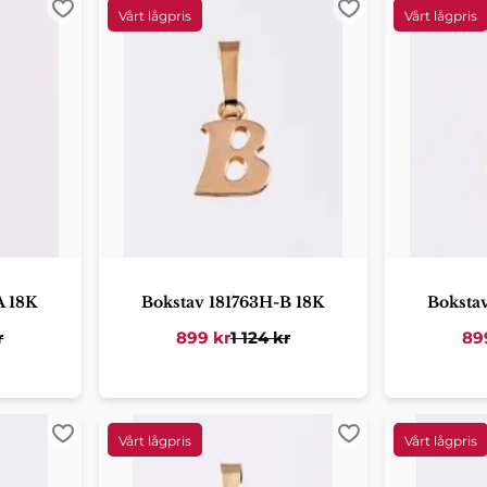
Lägg till i favoriter
Lägg till i favorit
A 18K
Bokstav 181763H-B 18K
Boksta
r
899
kr
1 124
kr
89
Lägg till i favoriter
Lägg till i favorit