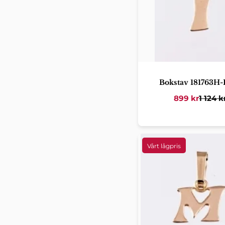
Bokstav 181763H-
899
kr
1 124
k