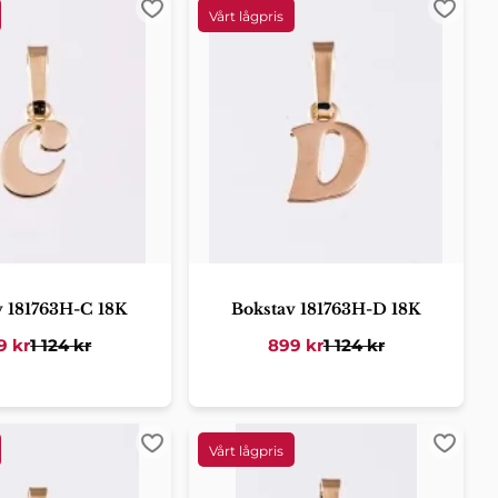
er
Lägg till i favoriter
Lägg ti
v 181763H-C 18K
Bokstav 181763H-D 18K
9
kr
1 124
kr
899
kr
1 124
kr
er
Lägg till i favoriter
Lägg ti