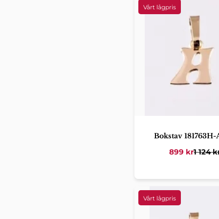
Bokstav 181763H-
899
kr
1 124
k