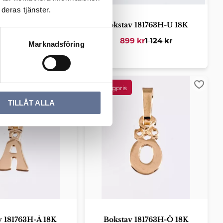
deras tjänster.
v 181763H-T 18K
Bokstav 181763H-U 18K
9
kr
1 124
kr
899
kr
1 124
kr
Marknadsföring
er
Lägg till i favoriter
Lägg ti
TILLÅT ALLA
v 181763H-Å 18K
Bokstav 181763H-Ö 18K