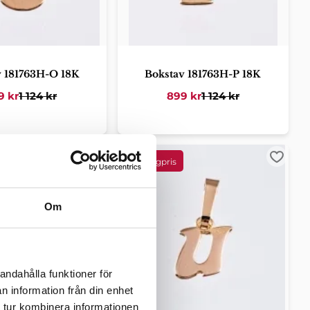
v 181763H-O 18K
Bokstav 181763H-P 18K
9
kr
1 124
kr
899
kr
1 124
kr
er
Lägg till i favoriter
Lägg ti
Om
andahålla funktioner för
n information från din enhet
 tur kombinera informationen