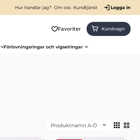
Hur handlar jag?
Om oss
Kundtjänst
Logga in
Favoriter
Kundvagn
Förlovningsringar och vigselringar
Välj sortering
Väl