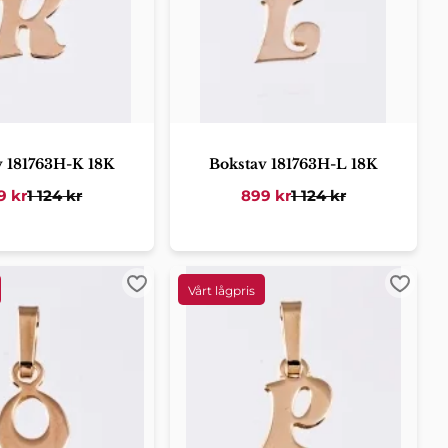
v 181763H-K 18K
Bokstav 181763H-L 18K
9
kr
1 124
kr
899
kr
1 124
kr
er
Lägg till i favoriter
Lägg ti