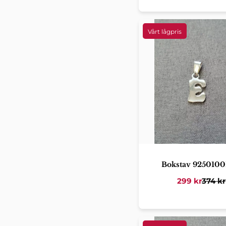
Bokstav 925010
299
kr
374
kr