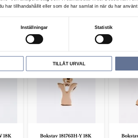
har tillhandahållit eller som de har samlat in när du har använt 
R 18K
Bokstav 181763H-S 18K
Boksta
r
899
kr
1 124
kr
89
Inställningar
Statistik
Lägg till i favoriter
Lägg till i favorit
TILLÅT URVAL
W 18K
Bokstav 181763H-Y 18K
Boksta