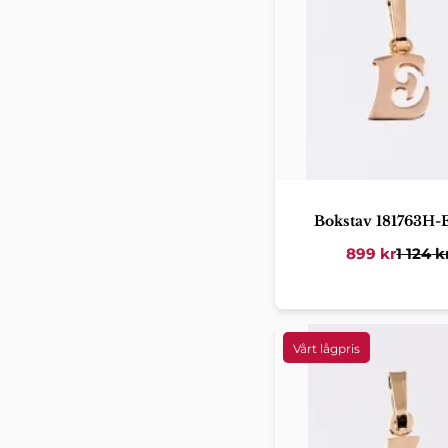
Bokstav 181763H-
899
kr
1 124
k