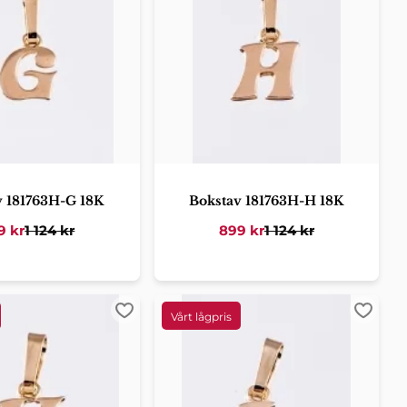
v 181763H-G 18K
Bokstav 181763H-H 18K
9
kr
1 124
kr
899
kr
1 124
kr
er
Lägg till i favoriter
Lägg ti