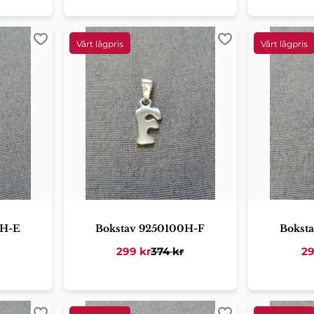
Lägg till i favoriter
Lägg till i favorit
0H-E
Bokstav 9250100H-F
Bokst
299
kr
374
kr
2