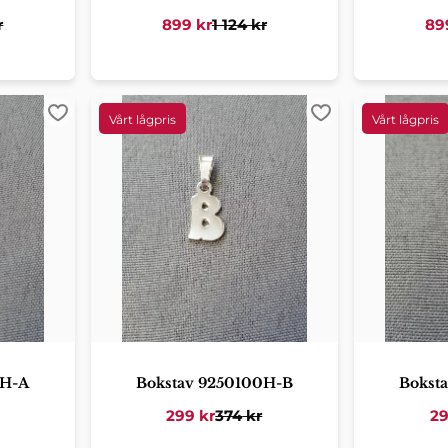
r
899
kr
1 124
kr
89
Lägg till i favoriter
Lägg till i favorit
0H-A
Bokstav 9250100H-B
Bokst
299
kr
374
kr
2