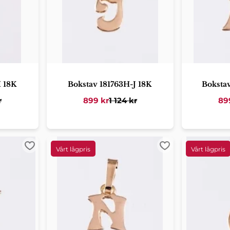
I 18K
Bokstav 181763H-J 18K
Boksta
r
899
kr
1 124
kr
89
Lägg till i favoriter
Lägg till i favorit