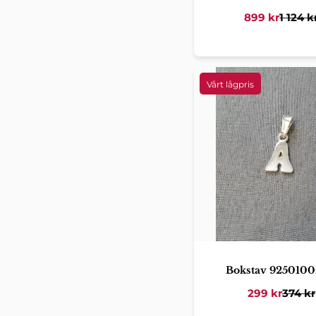
899
kr
1 124
k
Bokstav 925010
299
kr
374
kr