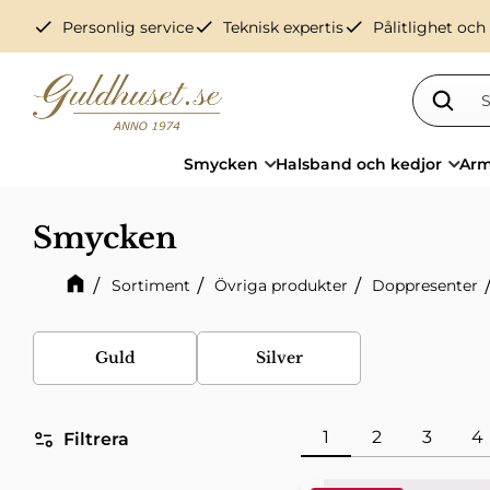
check
check
check
Personlig service
Teknisk expertis
Pålitlighet och
Smycken
Halsband och kedjor
Arm
Smycken
Sortiment
Övriga produkter
Doppresenter
Guld
Silver
1
2
3
4
Filtrera