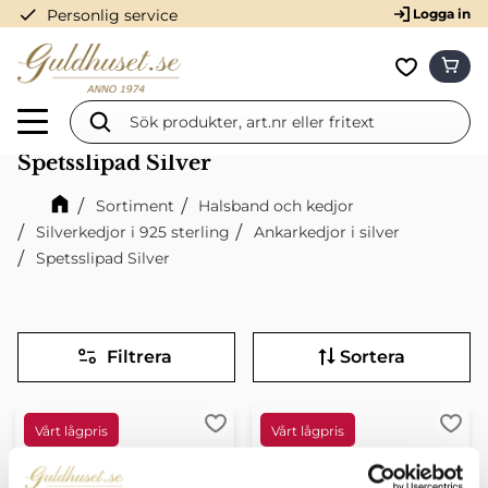
check
Personlig service
Logga in
Meny
KUN
Favorit
Spetsslipad Silver
Sortiment
Halsband och kedjor
Silverkedjor i 925 sterling
Ankarkedjor i silver
Spetsslipad Silver
Filtrera
Sortera
Lägg till i favoriter
Lägg 