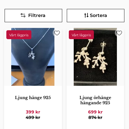
Filtrera
Sortera
Lägg till i favoriter
Lägg 
Ljung hänge 925
Ljung örhänge
hängande 925
399
kr
699
kr
499
kr
874
kr