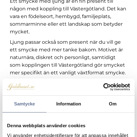
Ett smycke med ljung är en fin present till
någon med koppling till Västergötland. Det kan
vara en födelseort, hembygd, familjeplats,
sommarminne eller ett landskap som betyder
mycket.
Ljung passar också som present när du vill ge
ett smycke med mer tanke bakom. Motivet är
naturnära, diskret och personligt, samtidigt
som kopplingen till Västergötland gör smycket
mer specifikt än ett vanligt växtformat smycke.
Ljung i silver
Ljung i 925 silver är ett bra val när du vill ha ett
ljust, lättburet och prisvärt landskapssmycke.
Samtycke
Information
Om
Silvertonen ger motivet ett rent uttryck och
låter den dekorativa formen komma fram utan
Denna webbplats använder cookies
att smycket känns tungt.
Vi använder enhetsidentifierare för att anpassa innehållet