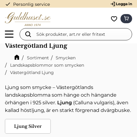
check
Personlig service
Logga in
Meny
KUN
Favorit
Västergötland Ljung
Sortiment
Smycken
Landskapsblommor som smycken
Västergötland Ljung
Ljung som smycke – Västergötlands
landskapsblomma som hänge och hängande
örhängen i 925 silver.
Ljung
(Calluna vulgaris),
även
kallad
höstljung,
är en starkt förgrenad dvärgbuske.
Ljung Silver