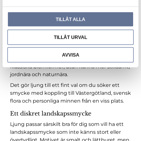
a
lätt att bära, men betydelsen kan vara stark för
l
den som har en personlig koppling till
TILLÅT ALLA
blomman eller landskapet.
Ljung, hedmark och naturkänsla
TILLÅT URVAL
Ljung som smycke har en tydlig känsla av
svensk natur, hedmark och sensommar.
AVVISA
Motivet är inte lika romantiskt som vissa
klassiska blomformer, utan känns mer stillsamt,
jordnära och naturnära.
Det gör ljung till ett fint val om du söker ett
smycke med koppling till Västergötland, svensk
flora och personliga minnen från en viss plats.
Ett diskret landskapssmycke
Ljung passar särskilt bra för dig som vill ha ett
landskapssmycke som inte känns stort eller
övertydligt. Motivet är smalt och lättburet, men